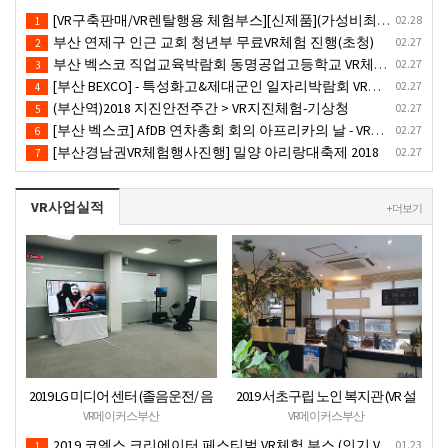
제공
운영공고
[VR구축판매/VR렌탈행용 체험부스][신제품](가성비최고) 1PC 2VR 일체형행사부스 세트(1부스-2인 따로 게임진행)
02.28
1
부산 연제구 인근 교회 청년부 무료VR체험 진행(초청)
02.27
2
부산 벡스코 직업교육박람회 동명공업고등학교 VR체험존
02.27
3
[부산 BEXCO] - 특성화고&제대군인 일자리박람회 VR체험부스운영(18.10.17)-VR행사
02.27
4
(부산역)2018 지진안전주간 > VR지진체험-기상청
02.27
5
[부산 벡스코] AfDB 연차총회 회의 아프리카의 날 - VR부스설치
02.27
6
[부산경남권VR체험행사진행] 밀양 아리랑대축제 2018
02.27
7
VR사업실적
+ 더보기
2019 LG 미디어 센터 (졸음운전/ 음
2019 서초구립 노인 복지관 (VR 설
주운전 체험 행사) VR 체험 - VR 렌탈
치) - VR 구축 판매
VR메이커스부산
VR메이커스부산
대여 행사
2019 코엑스 크리에이터 페스티벌 VR체험 부스 (인기 VR 체험) - VR렌탈대여 행사
01.23
1