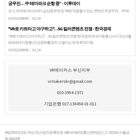
궁무진… 中 테마파크 순항 중” - 이투데이
포스크리에이티브파티 심상종 본부장 “VR로 적용할 수 있는 콘텐츠 무궁무진… 中 테
마파크 순항 중” 이투데이초고해상도 항공 촬영 솔루션 테스트 진행 차 헬기 앞에서 서
GOOGLENEWS
|
02.28
있는 심상종 본부장. (포스크리에이티브파티)“…
"VR로 카트타고 야구하고"…5G 킬러콘텐츠 전쟁 - 한국경제
"VR로 카트타고 야구하고"…5G 킬러콘텐츠 전쟁 한국경제국내 이동통신사가 오는 3월
5G(5세대 이동통신) 상용화를 앞두고 열리는 세계 최대 이동.
GOOGLENEWS
|
02.24
VR메이커스 부산지부
vrmakerskr@gmail.com
010-3954-1971
기업은행 027-138458-01-011
VR임팩트 | 대표 : 박선국 | 사업자등록번호 : 688-26-00251 | 통신판매업신고 : 제2016-서울성
동-00519호