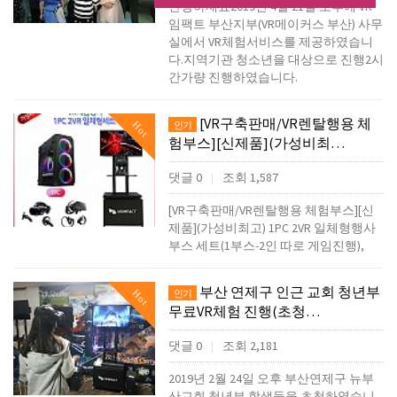
안녕하세요2019년 4월 21일 오후에 VR
임팩트 부산지부(VR메이커스 부산) 사무
실에서 VR체험서비스를 제공하였습니
다.지역기관 청소년을 대상으로 진행2시
간가량 진행하였습니다.
[VR구축판매/VR렌탈행용 체
Hot
인기
험부스][신제품](가성비최…
댓글 0
조회 1,587
|
[VR구축판매/VR렌탈행용 체험부스][신
제품](가성비최고) 1PC 2VR 일체형행사
부스 세트(1부스-2인 따로 게임진행),
부산 연제구 인근 교회 청년부
Hot
인기
무료VR체험 진행(초청…
댓글 0
조회 2,181
|
2019년 2월 24일 오후 부산연제구 뉴부
산교회 청년부 학생들을 초청하였습니