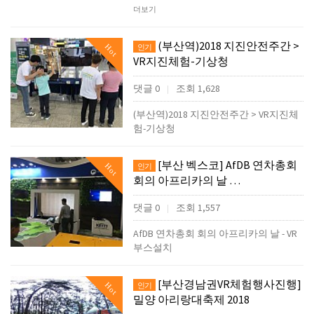
더보기
(부산역)2018 지진안전주간 >
Hot
인기
VR지진체험-기상청
댓글 0
조회 1,628
|
(부산역)2018 지진안전주간 > VR지진체
험-기상청
[부산 벡스코] AfDB 연차총회
Hot
인기
회의 아프리카의 날 …
댓글 0
조회 1,557
|
AfDB 연차총회 회의 아프리카의 날 - VR
부스설치
[부산경남권VR체험행사진행]
Hot
인기
밀양 아리랑대축제 2018