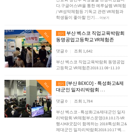
다.구글어스VR을 통한 예루살렘 VR체험
/ VR성막체험등 기독교 관련 VR체험과
학생들이 좋아할 인기…
더보기
부산 벡스코 직업교육박람회
Hot
인기
동명공업고등학교 VR체험존
댓글 0
조회 1,642
|
부산 벡스코 직업교육박람회 동명공업
고등학교 VR체험존2018.11.08~11.10
[부산 BEXCO] - 특성화고&제
Hot
인기
대군인 일자리박람회 …
댓글 0
조회 1,784
|
부산 벡스코 - 특성화고&제대군인 일자
리박람회 VR체험부스운영(18.10.17)-VR
행사KB굿잡이 함께하는 2018특성화고&
제대군인 일자리박람회2018.10.17 벡…