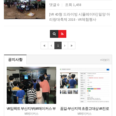
댓글 0
조회 1,458
|
[VR 4D형 드라이빙 시뮬레이터] 밀양 아
리랑대축제 2018 - VR체험행사
1
공지사항
+ 더보기
VR임팩트 부산지부(VR메이커스 부
꿈길-부산지역 초중고대상 VR진로
산) 지역기관 무료VR체험서비스
직업체험 + VR안전교육 프로그램
VR메이커스
VR메이커스