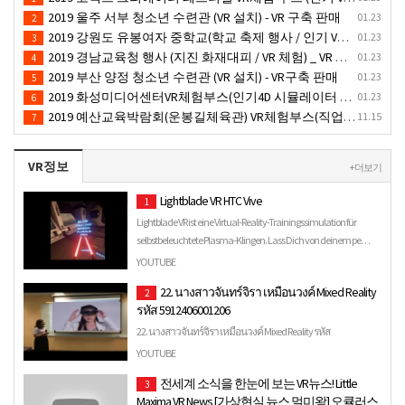
2019 울주 서부 청소년 수련관 (VR 설치) - VR 구축 판매
01.23
2
2019 강원도 유봉여자 중학교(학교 축제 행사 / 인기 VR 컨텐츠 ) - VR렌탈대여 행사
01.23
3
2019 경남교육청 행사 (지진 화재대피 / VR 체험) _ VR 렌탈대여행사
01.23
4
2019 부산 양정 청소년 수련관 (VR 설치) - VR구축 판매
01.23
5
2019 화성미디어센터VR체험부스(인기4D 시뮬레이터 체험)-VR렌탈대여 행사
01.23
6
2019 예산교육박람회(운봉길체육관) VR체험부스(직업진로체험 / 인기VR체험)-VR렌탈대여행사
11.15
7
VR정보
+ 더보기
Lightblade VR HTC Vive
1
Lightblade VR ist eine Virtual-Reality-Trainingssimulation für
selbstbeleuchtete Plasma-Klingen. Lass Dich von deinem pe…
YOUTUBE
22. นางสาวจันทร์จิรา เหมือนวงค์ Mixed Reality
2
รหัส 5912406001206
22. นางสาวจันทร์จิรา เหมือนวงค์ Mixed Reality รหัส
5912406001206
YOUTUBE
전세계 소식을 한눈에 보는 VR뉴스! Little
3
Maxima VR News [가상현실 뉴스 멀미왕] 오큘러스