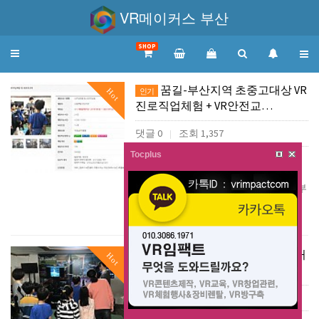
VR메이커스 부산
SHOP
Toggle
navigation
꿈길-부산지역 초중고대상 VR
Hot
인기
진로직업체험 + VR안전교…
댓글 0
조회 1,357
|
Tocplus
꿈길-부산지역 초중고대상 VR진로직업
체험 + VR안전교육 프로그램 운영공고
2019년 10월7일부터 VR임팩트 부산지부
에서 프로그램 운영하오니 초중고 선생
님들께서는 꿈길을 통해서 신…
더보기
VR임팩트 부산지부(VR메이커
Hot
인기
스 부산) 지역기관 무료V…
댓글 0
조회 2,410
|