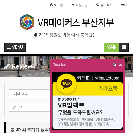
로그인
회원
가입
정보찾기
2
관 (VR 설치) - VR 구축 판매
2019 강원도 유봉여자 중학교(학교 축제 행사 / 인기 VR 컨텐츠 ) - VR렌탈대여 행사
2019 경남교육청 행사 (지진 화재대피
MENU
MAIN
Review
Tocplus
검색하기
총
0
개의 후기가 등록되어 있습니다.