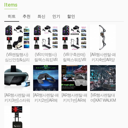
Items
히트
추천
최신
인기
할인
(VR렌탈행사)
(VR지역행사)
(VR구축판매)
[AR행사렌탈-패
심신안정&심리
릴렉스워킹VR
릴렉스워킹VR
키지4번] AR양
치료&휴식 VR
세트-Relax Walki
세트-Relax Walki
궁게임 또는 슈
세트 패키지
ng VR SET
ng VR SET (선착
팅건 + 스마트폰
순 100대 / 2019
+ AR콘텐츠세
년 10월까지 한
팅
정 할인판매)
[AR행사렌탈-패
[AR행사렌탈-패
[AR행사렌탈-패
[VR행사렌탈대
키지3번] 스타워
키지2번] AR헤
키지1번] AR헤
여] KAT WALK M
즈 제다이 챌린
드셋 + 스마트폰
드셋 + 스마트폰
INI(트래드밀 - 실
지 AR풀세트(제
+ 컨트롤러 + AR
+ AR콘텐츠세
감 FPS체험 행
다이검 + 센서 +
콘텐츠세팅
팅
사장비(트레드
AR헤드셋 + 스
밀) TREAD MILL
마트폰) + AR콘
VR