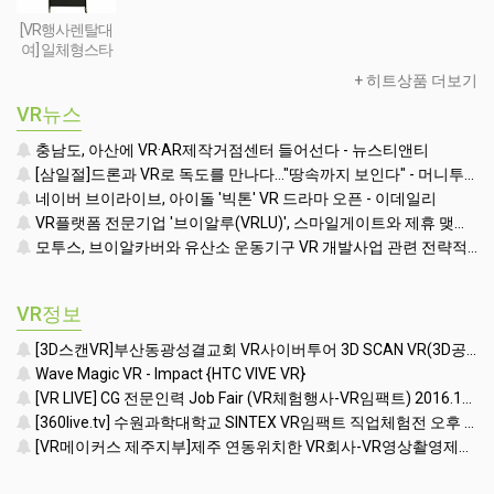
텐츠세팅
[VR행사렌탈대
여] 일체형스타
일 VR행사용 부
+ 히트상품 더보기
스(모니터포함-
32인치형)
VR뉴스
충남도, 아산에 VR·AR제작거점센터 들어선다 - 뉴스티앤티
[삼일절]드론과 VR로 독도를 만나다…"땅속까지 보인다" - 머니투데이
네이버 브이라이브, 아이돌 '빅톤' VR 드라마 오픈 - 이데일리
VR플랫폼 전문기업 '브이알루(VRLU)', 스마일게이트와 제휴 맺고 '꿀잼' VR게임 쏟아낸다 - 인사이트
모투스, 브이알카버와 유산소 운동기구 VR 개발사업 관련 전략적 제휴 맺어 - 매일경제 - 매일경제
VR정보
[3D스캔VR]부산동광성결교회 VR사이버투어 3D SCAN VR(3D공간스캐닝) (VR임팩트 010-3086-1971)
Wave Magic VR - Impact {HTC VIVE VR}
[VR LIVE] CG 전문인력 Job Fair (VR체험행사-VR임팩트) 2016.12.27 코엑스 3층 E홀
[360live.tv] 수원과학대학교 SINTEX VR임팩트 직업체험전 오후 [360Live Streaming]
[VR메이커스 제주지부]제주 연동위치한 VR회사-VR영상촬영제작/VR렌탈대여임대행사/VR구축판매/3DSCANVR