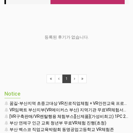
등록된 후기가 없습니다.
1
Notice
꿈길-부산지역 초중고대상 VR진로직업체험 + VR안전교육 프로그램 운영공고
VR임팩트 부산지부(VR메이커스 부산) 지역기관 무료VR체험서비스 제공
[VR구축판매/VR렌탈행용 체험부스][신제품](가성비최고) 1PC 2VR 일체형행사부스 세트(1부스-2인 따로 게임진행)
부산 연제구 인근 교회 청년부 무료VR체험 진행(초청)
부산 벡스코 직업교육박람회 동명공업고등학교 VR체험존