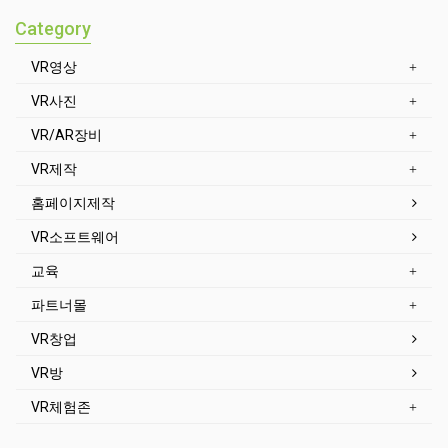
Category
VR영상
VR사진
VR/AR장비
VR제작
홈페이지제작
VR소프트웨어
교육
파트너몰
VR창업
VR방
VR체험존