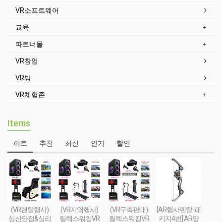
VR소프트웨어
교육
파트너몰
VR창업
VR방
VR체험존
Items
히트
추천
최신
인기
할인
(VR렌탈행사)
(VR지역행사)
(VR구축판매)
[AR행사렌탈-패
심신안정&심리
릴렉스워킹VR
릴렉스워킹VR
키지4번] AR양