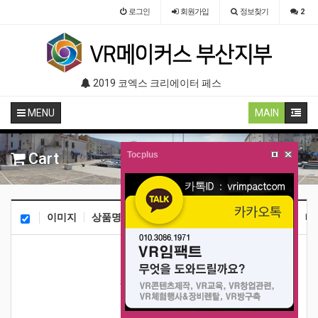
로그인
회원
가입
정보찾기
2
(VR 설치) - VR구축 판매
2019 코엑스 크리에이터 페스티벌 VR체험 부스 (인기 VR 체험) - VR렌탈대여 행사
2019 서초구립 노인 복지관 (VR
MENU
MAIN
Cart
Tocplus
이미지
상품명
총수량
판매가
소계
포인트
배
장바구니가 비어 있습니다.