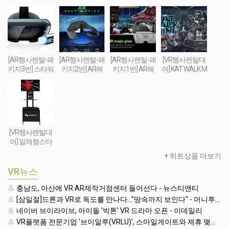
치료&휴식 VR
세트-Relax Walki
세트-Relax Walki
궁게임 또는 슈
세트 패키지
ng VR SET
ng VR SET (선착
팅건 + 스마트폰
순 100대 / 2019
+ AR콘텐츠세
년 10월까지 한
팅
정 할인판매)
[AR행사렌탈-패
[AR행사렌탈-패
[AR행사렌탈-패
[VR행사렌탈대
키지3번] 스타워
키지2번] AR헤
키지1번] AR헤
여] KAT WALK M
즈 제다이 챌린
드셋 + 스마트폰
드셋 + 스마트폰
INI(트래드밀 - 실
지 AR풀세트(제
+ 컨트롤러 + AR
+ AR콘텐츠세
감 FPS체험 행
다이검 + 센서 +
콘텐츠세팅
팅
사장비(트레드
AR헤드셋 + 스
밀) TREAD MILL
마트폰) + AR콘
VR
텐츠세팅
[VR행사렌탈대
여] 일체형스타
일 VR행사용 부
+ 히트상품 더보기
스(모니터포함-
32인치형)
VR뉴스
충남도, 아산에 VR·AR제작거점센터 들어선다 - 뉴스티앤티
[삼일절]드론과 VR로 독도를 만나다…"땅속까지 보인다" - 머니투데이
네이버 브이라이브, 아이돌 '빅톤' VR 드라마 오픈 - 이데일리
VR플랫폼 전문기업 '브이알루(VRLU)', 스마일게이트와 제휴 맺고 '꿀잼' VR게임 쏟아낸다 - 인사이트