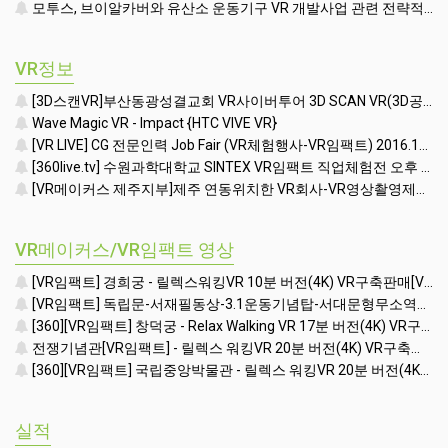
모투스, 브이알카버와 유산소 운동기구 VR 개발사업 관련 전략적 제휴 맺어 - 매일경제 - 매일경제
VR정보
[3D스캔VR]부산동광성결교회 VR사이버투어 3D SCAN VR(3D공간스캐닝) (VR임팩트 010-3086-1971)
Wave Magic VR - Impact {HTC VIVE VR}
[VR LIVE] CG 전문인력 Job Fair (VR체험행사-VR임팩트) 2016.12.27 코엑스 3층 E홀
[360live.tv] 수원과학대학교 SINTEX VR임팩트 직업체험전 오후 [360Live Streaming]
[VR메이커스 제주지부]제주 연동위치한 VR회사-VR영상촬영제작/VR렌탈대여임대행사/VR구축판매/3DSCANVR
VR메이커스/VR임팩트 영상
[VR임팩트] 경희궁 - 릴렉스워킹VR 10분 버전(4K) VR구축판매[VR영상촬영제작]- VR구축{VR일체형세트 + VR콘텐츠포함 + 워킹시뮬레이터}
[VR임팩트] 독립문-서재필동상-3.1운동기념탑-서대문형무소역사관앞 - Relax Walking VR 17분[VR영상촬영제작]
[360][VR임팩트] 창덕궁 - Relax Walking VR 17분 버전(4K) VR구축판매[VR영상촬영제작]
전쟁기념관[VR임팩트] - 릴렉스 워킹VR 20분 버전(4K) VR구축판매[VR영상촬영제작]
[360][VR임팩트] 국립중앙박물관 - 릴렉스 워킹VR 20분 버전(4K) VR구축판매[VR영상촬영제작]
실적