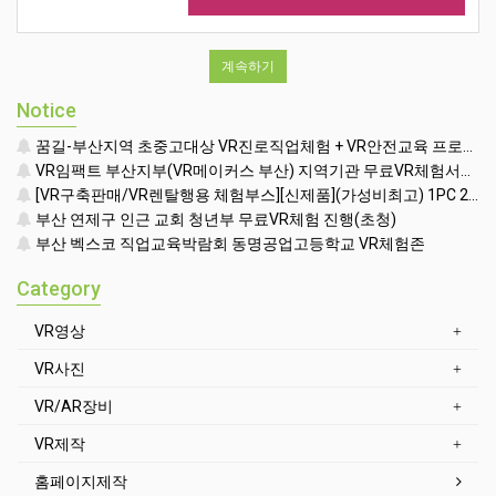
계속하기
Notice
꿈길-부산지역 초중고대상 VR진로직업체험 + VR안전교육 프로그램 운영공고
VR임팩트 부산지부(VR메이커스 부산) 지역기관 무료VR체험서비스 제공
[VR구축판매/VR렌탈행용 체험부스][신제품](가성비최고) 1PC 2VR 일체형행사부스 세트(1부스-2인 따로 게임진행)
부산 연제구 인근 교회 청년부 무료VR체험 진행(초청)
부산 벡스코 직업교육박람회 동명공업고등학교 VR체험존
Category
VR영상
VR사진
VR/AR장비
VR제작
홈페이지제작