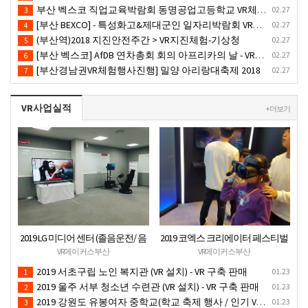
부산 벡스코 직업교육박람회 동명공업고등학교 VR체험존
02.27
3
[부산 BEXCO] - 특성화고&제대군인 일자리박람회 VR체험부스운영(18.10.17)-VR행사
02.27
4
(부산역)2018 지진안전주간 > VR지진체험-기상청
02.27
5
[부산 벡스코] AfDB 연차총회 회의 아프리카의 날 - VR부스설치
02.27
6
[부산경남권VR체험행사진행] 밀양 아리랑대축제 2018
02.27
7
VR사업실적
+ 더보기
2019 LG 미디어 센터 (졸음운전/ 음
2019 코엑스 크리에이터 페스티벌
주운전 체험 행사) VR 체험 - VR 렌탈
VR체험 부스 (인기 VR 체험) - VR렌
VR메이커스부산
VR메이커스부산
대여 행사
탈대여 행사
2019 서초구립 노인 복지관 (VR 설치) - VR 구축 판매
01.23
1
2019 울주 서부 청소년 수련관 (VR 설치) - VR 구축 판매
01.23
2
2019 강원도 유봉여자 중학교(학교 축제 행사 / 인기 VR 컨텐츠 ) - VR렌탈대여 행사
01.23
3