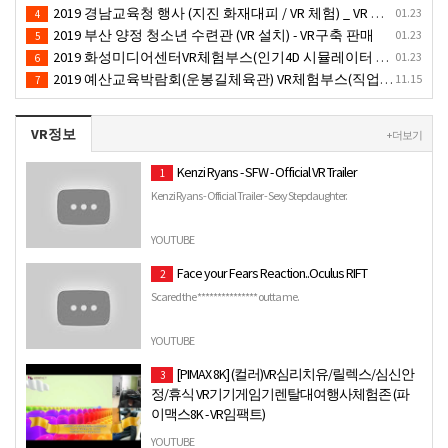
2019 경남교육청 행사 (지진 화재대피 / VR 체험) _ VR 렌탈대여행사
01.23
4
2019 부산 양정 청소년 수련관 (VR 설치) - VR구축 판매
01.23
5
2019 화성미디어센터VR체험부스(인기4D 시뮬레이터 체험)-VR렌탈대여 행사
01.23
6
2019 예산교육박람회(운봉길체육관) VR체험부스(직업진로체험 / 인기VR체험)-VR렌탈대여행사
11.15
7
VR정보
+ 더보기
Kenzi Ryans - SFW - Official VR Trailer
1
Kenzi Ryans - Official Trailer - Sexy Stepdaughter.
YOUTUBE
Face your Fears Reaction..Oculus RIFT
2
Scared the *************** outta me.
YOUTUBE
[PIMAX 8K] (컬러)VR심리치유/릴렉스/심신안
3
정/휴식 VR기기게임기렌탈대여행사체험존 (파
이맥스8K - VR임팩트)
VR임팩트(www.vr-impact.com) 010-3086-1971 [PIMAX 8K] (컬
YOUTUBE