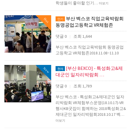
학생들이 좋아할 인기…
더보기
부산 벡스코 직업교육박람회
Hot
인기
동명공업고등학교 VR체험존
댓글 0
조회 1,644
|
부산 벡스코 직업교육박람회 동명공업
고등학교 VR체험존2018.11.08~11.10
[부산 BEXCO] - 특성화고&제
Now
현재
대군인 일자리박람회 …
댓글 0
조회 1,789
|
부산 벡스코 - 특성화고&제대군인 일자
리박람회 VR체험부스운영(18.10.17)-VR
행사KB굿잡이 함께하는 2018특성화고&
제대군인 일자리박람회2018.10.17 벡…
더보기