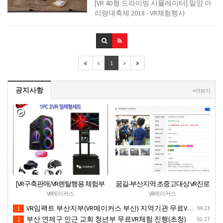
[VR 4D형 드라이빙 시뮬레이터] 밀양 아
리랑대축제 2018 - VR체험행사
1
공지사항
+ 더보기
[VR구축판매/VR렌탈행용 체험부
꿈길-부산지역 초중고대상 VR진로
스][신제품](가성비최고) 1PC 2VR
직업체험 + VR안전교육 프로그램
VR메이커스
VR메이커스
일체형행사부스 세트(1부스-2인
운영공고
VR임팩트 부산지부(VR메이커스 부산) 지역기관 무료VR체험서비스 제공
04.23
1
따로 게임진행)
부산 연제구 인근 교회 청년부 무료VR체험 진행(초청)
02.27
2