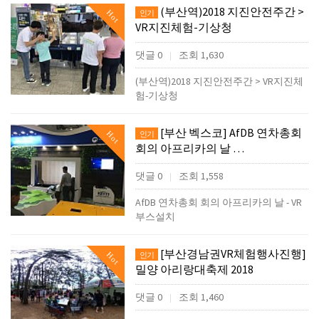
(부산역)2018 지진안전주간 >
Hot
인기
VR지진체험-기상청
댓글 0
조회 1,630
|
(부산역)2018 지진안전주간 > VR지진체
험-기상청
[부산 벡스코] AfDB 연차총회
Hot
인기
회의 아프리카의 날 …
댓글 0
조회 1,558
|
AfDB 연차총회 회의 아프리카의 날 - VR
부스설치
[부산경남권VR체험행사진행]
Hot
인기
밀양 아리랑대축제 2018
댓글 0
조회 1,460
|