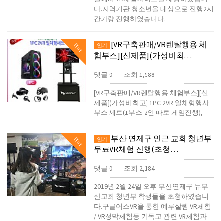
다.지역기관 청소년을 대상으로 진행2시
간가량 진행하였습니다.
[VR구축판매/VR렌탈행용 체
Hot
인기
험부스][신제품](가성비최…
댓글 0
조회 1,588
|
[VR구축판매/VR렌탈행용 체험부스][신
제품](가성비최고) 1PC 2VR 일체형행사
부스 세트(1부스-2인 따로 게임진행),
부산 연제구 인근 교회 청년부
Hot
인기
무료VR체험 진행(초청…
댓글 0
조회 2,184
|
2019년 2월 24일 오후 부산연제구 뉴부
산교회 청년부 학생들을 초청하였습니
다.구글어스VR을 통한 예루살렘 VR체험
/ VR성막체험등 기독교 관련 VR체험과