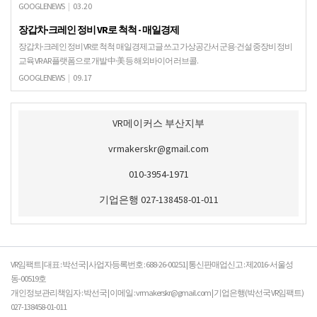
규 기자] HP는 윈도우 혼합현실(Mixed Reality, MR) 플랫폼을 위한 가상현실(Virtu…
GOOGLENEWS
|
03.20
장갑차·크레인 정비 VR로 척척 - 매일경제
장갑차·크레인 정비 VR로 척척 매일경제고글 쓰고 가상공간서 군용·건설 중장비 정비
교육 VR·AR 플랫폼으로 개발 中·美 등 해외바이어 러브콜.
GOOGLENEWS
|
09.17
VR메이커스 부산지부
vrmakerskr@gmail.com
010-3954-1971
기업은행 027-138458-01-011
VR임팩트 | 대표 : 박선국 | 사업자등록번호 : 688-26-00251 | 통신판매업신고 : 제2016-서울성
동-00519호
개인정보관리책임자 : 박선국 | 이메일 : vrmakerskr@gmail.com | 기업은행(박선국 VR임팩트)
027-138458-01-011