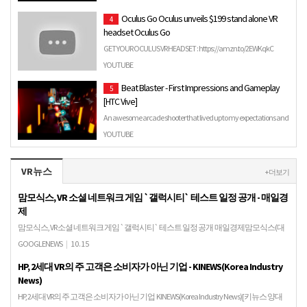
러)VR심리치유/릴렉스/심신안정/휴식 VR렌탈행사체험행
Oculus Go Oculus unveils $199 stand alone VR
4
사 (파이맥스8K - VR임팩트)
headset Oculus Go
GET YOUR OCULUS VR HEADSET : https://amzn.to/2EWKqkC
Personal Viewing: The littlest big screen. Crystal...
YOUTUBE
Beat Blaster - First Impressions and Gameplay
5
[HTC Vive]
An awesome arcade shooter that lived up to my expectations and
more. Highly recommended. You can also check out my full …
YOUTUBE
VR뉴스
+ 더보기
맘모식스, VR 소셜 네트워크 게임 `갤럭시티` 테스트 일정 공개 - 매일경
제
맘모식스, VR 소셜 네트워크 게임 `갤럭시티` 테스트 일정 공개 매일경제맘모식스(대
표 유철호)는 개발 중인 가상현실(VR) 소셜 네트워크 게임 '갤럭시티'의 베타 테스트를
GOOGLENEWS
|
10.15
스팀을 비롯한 다수의 글로벌 플랫폼에서 …
HP, 2세대 VR의 주 고객은 소비자가 아닌 기업 - KINEWS(Korea Industry
News)
HP, 2세대 VR의 주 고객은 소비자가 아닌 기업 KINEWS(Korea Industry News)[키뉴스 양대