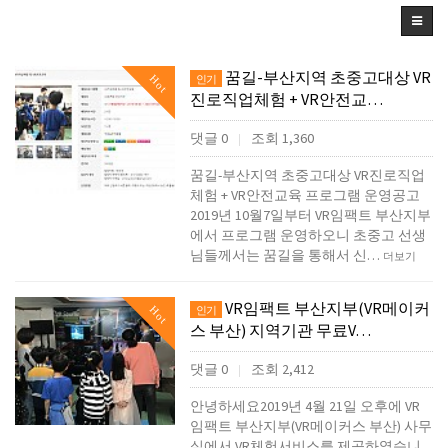
꿈길-부산지역 초중고대상 VR
Hot
인기
진로직업체험 + VR안전교…
댓글 0
조회 1,360
|
꿈길-부산지역 초중고대상 VR진로직업
체험 + VR안전교육 프로그램 운영공고
2019년 10월7일부터 VR임팩트 부산지부
에서 프로그램 운영하오니 초중고 선생
님들께서는 꿈길을 통해서 신…
더보기
VR임팩트 부산지부(VR메이커
Hot
인기
스 부산) 지역기관 무료V…
댓글 0
조회 2,412
|
안녕하세요2019년 4월 21일 오후에 VR
임팩트 부산지부(VR메이커스 부산) 사무
실에서 VR체험서비스를 제공하였습니