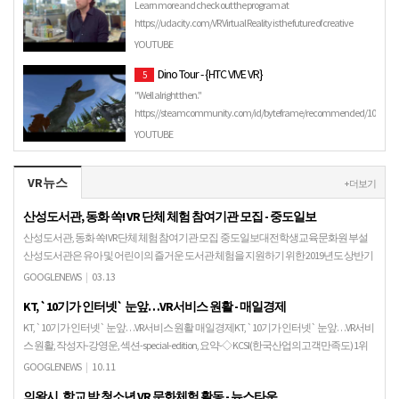
Learn more and check out the program at
https://udacity.com/VR Virtual Reality is the future of creative
content. There …
YOUTUBE
Dino Tour - {HTC VIVE VR}
5
"Well alright then."
https://steamcommunity.com/id/byteframe/recommended/1030240
YOUTUBE
VR뉴스
+ 더보기
산성도서관, 동화 쏙! VR 단체 체험 참여기관 모집 - 중도일보
산성도서관, 동화 쏙! VR 단체 체험 참여기관 모집 중도일보대전학생교육문화원 부설
산성도서관은 유아 및 어린이의 즐거운 도서관 체험을 지원하기 위한 2019년도 상반기
'동화 쏙! VR 단체 체험' 참여 기관을 …
GOOGLENEWS
|
03.13
KT, `10기가 인터넷` 눈앞…VR서비스 원활 - 매일경제
KT, `10기가 인터넷` 눈앞…VR서비스 원활 매일경제KT, `10기가 인터넷` 눈앞…VR서비
스 원활, 작성자-강영운, 섹션-special-edition, 요약-◇ KCSI(한국산업의고객만족도) 1위
기업 / I…
GOOGLENEWS
|
10.11
의왕시, 학교 밖 청소년 VR 문화체험 활동 - 뉴스타운