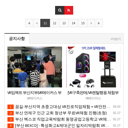
11
12
13
14
15
공지사항
+ 더보기
VR임팩트 부산지부(VR메이커스 부
[VR구축판매/VR렌탈행용 체험부
산) 지역기관 무료VR체험서비스
스][신제품](가성비최고) 1PC 2VR
VR메이커스
VR메이커스
제공
일체형행사부스 세트(1부스-2인
꿈길-부산지역 초중고대상 VR진로직업체험 + VR안전교육 프로그램 운영공고
09.03
1
따로 게임진행)
부산 연제구 인근 교회 청년부 무료VR체험 진행(초청)
02.27
2
부산 벡스코 직업교육박람회 동명공업고등학교 VR체험존
02.27
3
[부산 BEXCO] - 특성화고&제대군인 일자리박람회 VR체험부스운영(18.10.17)-VR행사
02.27
4