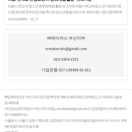
의왕시, 학교 밖 청소년 VR 문화체험 활동 뉴스타운의왕시 학교밖청소년지원센터 꿈
드림(센터장 정부순)은 26일 학교밖 청소년들을 대상으로 '2019 의왕시 꿈드림 VR 문화
체험 프로그램'을 진행했다.이번 프로그램은…
GOOGLENEWS
|
02.27
VR메이커스 부산지부
vrmakerskr@gmail.com
010-3954-1971
기업은행 027-138458-01-011
VR임팩트 | 대표 : 박선국 | 사업자등록번호 : 688-26-00251 | 통신판매업신고 : 제2016-서울성
동-00519호
개인정보관리책임자 : 박선국 | 이메일 : vrmakerskr@gmail.com | 기업은행(박선국 VR임팩트)
027-138458-01-011
서울본사 : 서울시 성동구 행당로 1(금호동1가 125-1) 로타리빌딩 5층 | 부산지사 : 부산시 거제
4동 해맞이로 67번길 3 1층