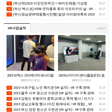
(부산역)2018 지진안전주간 > VR지진체험-기상청
02.27
5
[부산 벡스코] AfDB 연차총회 회의 아프리카의 날 - VR부스설치
02.27
6
[부산경남권VR체험행사진행] 밀양 아리랑대축제 2018
02.27
7
VR사업실적
+ 더보기
2019 코엑스 크리에이터 페스티벌
2019 LG 미디어 센터 (졸음운전/ 음
VR체험 부스 (인기 VR 체험) - VR렌
주운전 체험 행사) VR 체험 - VR 렌탈
VR메이커스부산
VR메이커스부산
탈대여 행사
대여 행사
2019 서초구립 노인 복지관 (VR 설치) - VR 구축 판매
01.23
1
2019 울주 서부 청소년 수련관 (VR 설치) - VR 구축 판매
01.23
2
2019 강원도 유봉여자 중학교(학교 축제 행사 / 인기 VR 컨텐츠 ) - VR렌탈대여 행사
01.23
3
2019 경남교육청 행사 (지진 화재대피 / VR 체험) _ VR 렌탈대여행사
01.23
4
2019 부산 양정 청소년 수련관 (VR 설치) - VR구축 판매
01.23
5