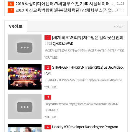
2019 화성미디어센터VR체험부스(인기4D 시뮬레이터 체험)-VR렌탈대여 행사
01.23
6
2019 예산교육박람회(운봉길체육관) VR체험부스(직업진로체험 / 인기VR체험)-VR렌탈대여행사
11.15
7
VR정보
+ 더보기
[세계 최초 VR 리뷰] 저주받은 걸작 닛산 인피
1
니티 QX60 3.5 AWD
중고차 딜러 15년차가 들려주는 중고 자동차 이야기 카카오
톡 플러스 친구를 통해 원하는 차량을 찾아보세요 :
YOUTUBE
http://pf.kakao.com/_ESWcj/chat.
STRANGER THINGS VR Trailer (2017) Le Jeu Vidéo,
2
PS4
STRANGER THINGS PS VR Trailer (2017) Video Game, PS4 Date de
sortie : 2017 © 2017 - Netflix Abonne-toi à la chaîne Youtu…
YOUTUBE
3
Support the stream: https://streamlabs.com/zahzie MY MAIN
CHANNEL:
https://www.youtube.com/channel/UCStuMjEoVZj1JvGG3lv_…
YOUTUBE
Udacity VR Developer Nanodegree Program
4