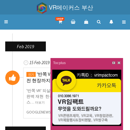
VR메이커스 부산
SHOP
Toggle
navigation
Feb 2019
15 Feb 2019
Tocplus
'반쪽 VR' 되살린 몰입기술…1차 세계대
인기
전 현장까지 …
'반쪽 VR' 되살린 몰입기술…1차 세계대전 현장까지
완벽 재현 한국경제지난 13일 미국 버지니아주 블랙
스…
더보기
GOOGLENEWS
0
1,003