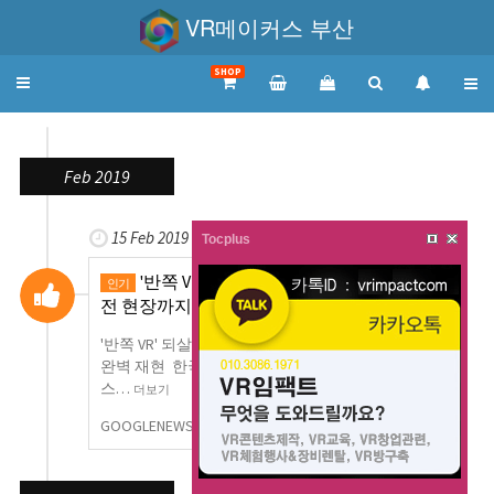
VR메이커스 부산
SHOP
Toggle
navigation
Feb 2019
15 Feb 2019
Tocplus
'반쪽 VR' 되살린 몰입기술…1차 세계대
인기
전 현장까지 …
'반쪽 VR' 되살린 몰입기술…1차 세계대전 현장까지
완벽 재현 한국경제지난 13일 미국 버지니아주 블랙
스…
더보기
GOOGLENEWS
0
1,003