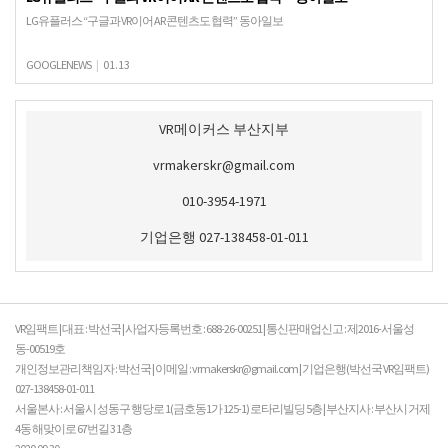
LG유플러스 “구글과 VR이어 AR 콘텐츠도 협력” 동아일보
GOOGLENEWS
|
01.13
VR메이커스 부산지부
vrmakerskr@gmail.com
010-3954-1971
기업은행 027-138458-01-011
VR임팩트 | 대표 : 박선국 | 사업자등록번호 : 688-26-00251 | 통신판매업신고 : 제2016-서울성
동-00519호
개인정보관리책임자 : 박선국 | 이메일 : vrmakerskr@gmail.com | 기업은행(박선국 VR임팩트)
027-138458-01-011
서울본사 : 서울시 성동구 행당로 1(금호동1가 125-1) 로타리빌딩 5층 | 부산지사 : 부산시 거제
4동 해맞이로 67번길 3 1층