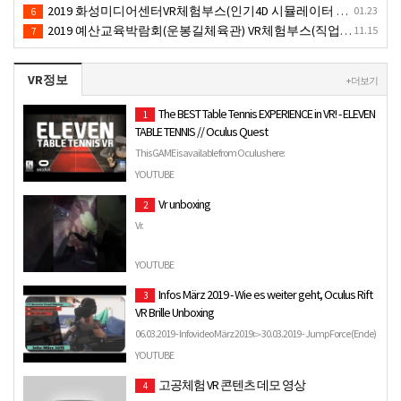
2019 화성미디어센터VR체험부스(인기4D 시뮬레이터 체험)-VR렌탈대여 행사
01.23
6
2019 예산교육박람회(운봉길체육관) VR체험부스(직업진로체험 / 인기VR체험)-VR렌탈대여행사
11.15
7
VR정보
+ 더보기
The BEST Table Tennis EXPERIENCE in VR! - ELEVEN
1
TABLE TENNIS // Oculus Quest
This GAME is available from Oculus here:
https://www.oculus.com/experiences/quest/1995434190525828/
YOUTUBE
My Initial Thoughts:…
Vr unboxing
2
Vr.
YOUTUBE
Infos März 2019 - Wie es weiter geht, Oculus Rift
3
VR Brille Unboxing
06.03.2019 - Infovideo März 2019 ▻ 30.03.2019 - Jump Force (Ende)
_ PC Komponenten: Prozessor: Intel Core i7 7700K (4,5 …
YOUTUBE
고공체험 VR 콘텐츠 데모 영상
4