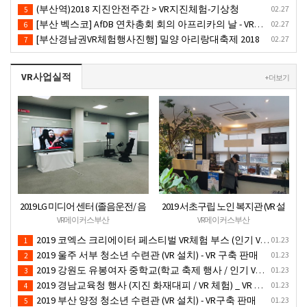
(부산역)2018 지진안전주간 > VR지진체험-기상청
02.27
5
[부산 벡스코] AfDB 연차총회 회의 아프리카의 날 - VR부스설치
02.27
6
[부산경남권VR체험행사진행] 밀양 아리랑대축제 2018
02.27
7
VR사업실적
+ 더보기
2019 LG 미디어 센터 (졸음운전/ 음
2019 서초구립 노인 복지관 (VR 설
주운전 체험 행사) VR 체험 - VR 렌탈
치) - VR 구축 판매
VR메이커스부산
VR메이커스부산
대여 행사
2019 코엑스 크리에이터 페스티벌 VR체험 부스 (인기 VR 체험) - VR렌탈대여 행사
01.23
1
2019 울주 서부 청소년 수련관 (VR 설치) - VR 구축 판매
01.23
2
2019 강원도 유봉여자 중학교(학교 축제 행사 / 인기 VR 컨텐츠 ) - VR렌탈대여 행사
01.23
3
2019 경남교육청 행사 (지진 화재대피 / VR 체험) _ VR 렌탈대여행사
01.23
4
2019 부산 양정 청소년 수련관 (VR 설치) - VR구축 판매
01.23
5