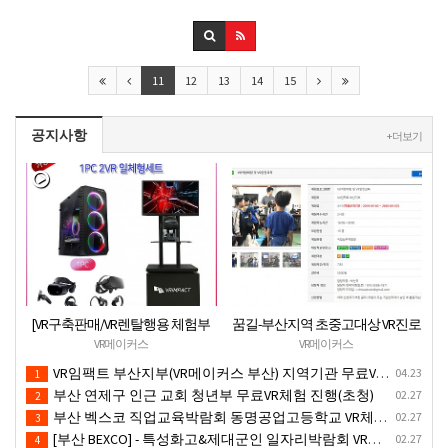
11
12
13
14
15
공지사항
+ 더보기
[VR구축판매/VR렌탈행용 체험부
꿈길-부산지역 초중고대상 VR진로
스][신제품](가성비최고) 1PC 2VR
직업체험 + VR안전교육 프로그램
VR메이커스
VR메이커스
일체형행사부스 세트(1부스-2인
운영공고
VR임팩트 부산지부(VR메이커스 부산) 지역기관 무료VR체험서비스 제공
04.23
1
따로 게임진행)
부산 연제구 인근 교회 청년부 무료VR체험 진행(초청)
02.27
2
부산 벡스코 직업교육박람회 동명공업고등학교 VR체험존
02.27
3
[부산 BEXCO] - 특성화고&제대군인 일자리박람회 VR체험부스운영(18.10.17)-VR행사
02.27
4