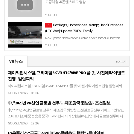
고공체험 VR 콘텐츠 데모 영상
YOUTUBE
Hot Dogs, Horseshoes, &amp; Hand Grenades
5
(HTC Vive): Update 70 FAL Family!
New update! New weapons! Anton added some FAL love this
time around (as well as finish up the update to the Sosig AI). F…
YOUTUBE
VR뉴스
+ 더보기
제이씨현시스템, 프리미엄 3K VR HTC 'VIVE PRO 풀-킷' 사전예약 이벤트
진행 - 알럽피씨
제이씨현시스템, 프리미엄 3K VR HTC 'VIVE PRO 풀-킷' 사전예약 이벤트 진행 알럽피씨
[smartPC사랑=남지율 기자] 고성능 룸스케일 VR기기, HTC VIVE(바이브)의 국내 공식 공
GOOGLENEWS
|
03.06
급원인 제이씨현…
中, "2025년 VR산업 글로벌 선두"…제조강국 뒷받침 - 조선일보
中, "2025년 VR산업 글로벌 선두"…제조강국 뒷받침 조선일보공신부 가이드라인 발표...
스마트제조에 중점 응용 중국이 2025년까지 가상현실(VR)산업에서 글로벌 선두에 서
겠다는 정책을 내놓았다. 특히 제..
GOOGLENEWS
|
12.26
LG유플러스 “구글과 VR이어 AR 콘텐츠도 협력” - 동아일보