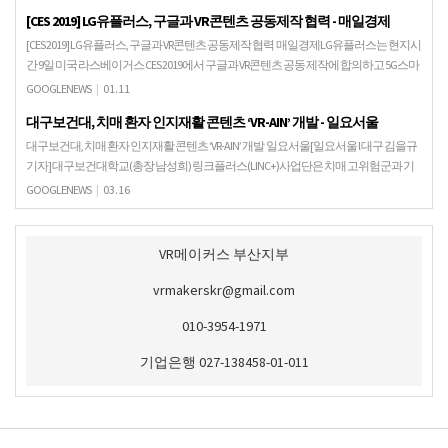
[CES 2019] LG유플러스, 구글과 VR콘텐츠 공동제작 협력 - 매일경제
[CES 2019] LG유플러스, 구글과 VR콘텐츠 공동제작 협력 매일경제LG유플러스는 현지시
간 9일 미국 라스베이거스 CES 2019에서 구글과 VR콘텐츠 공동 제작에 합의하고 5G스마
트폰 상용화 시점에 맞춰 V…
GOOGLENEWS
|
01.11
대구보건대, 치매 환자 인지재활 콘텐츠 ‘VR-AIN’ 개발 - 일요서울
대구보건대, 치매 환자 인지재활 콘텐츠 ‘VR-AIN’ 개발 일요서울[일요서울 l 대구 김을규
기자] 대구보건대학교(총장 남성희) 링크플러스(LINC+)사업단은 치매 고위험군과 기
억력이 저하되는 경도인지장애 환자를…
GOOGLENEWS
|
03.16
VR메이커스 부산지부
vrmakerskr@gmail.com
010-3954-1971
기업은행 027-138458-01-011