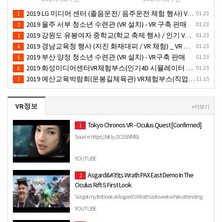
탈대여 행사
2019 LG 미디어 센터 (졸음운전/ 음주운전 체험 행사) VR 체험 - VR 렌탈대여 행사
01.23
1
2019 울주 서부 청소년 수련관 (VR 설치) - VR 구축 판매
01.23
2
2019 강원도 유봉여자 중학교(학교 축제 행사 / 인기 VR 컨텐츠 ) - VR렌탈대여 행사
01.23
3
2019 경남교육청 행사 (지진 화재대피 / VR 체험) _ VR 렌탈대여행사
01.23
4
2019 부산 양정 청소년 수련관 (VR 설치) - VR구축 판매
01.23
5
2019 화성미디어센터VR체험부스(인기4D 시뮬레이터 체험)-VR렌탈대여 행사
01.23
6
2019 예산교육박람회(운봉길체육관) VR체험부스(직업진로체험 / 인기VR체험)-VR렌탈대여행사
11.15
7
VR정보
+ 더보기
Tokyo Chronos VR - Oculus Quest [Confirmed]
1
Source: https://bit.ly/2C3SWMB)
YOUTUBE
Asgard&#39;s Wrath PAX East Demo In The
2
Oculus Rift S First Look
So I got my first look at Asgard's Wrath last week while attending
PAX East and man lemme tell ya this game is AWESOME! …
YOUTUBE