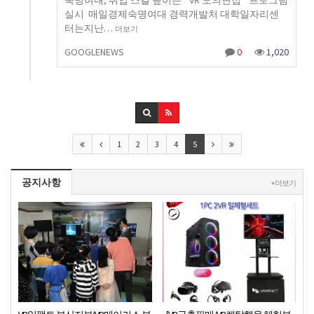
실시 매일경제숙명여대 경력개발처 대학일자리센
터는지난…
더보기
GOOGLENEWS
0
1,020
1
2
3
4
5
공지사항
+ 더보기