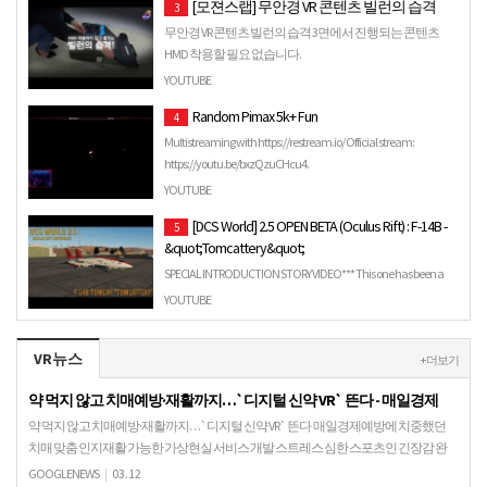
[모젼스랩] 무안경 VR 콘텐츠 빌런의 습격
3
무안경 VR 콘텐츠 빌런의 습격 3면에서 진행되는 콘텐츠
HMD 착용할 필요 없습니다.
YOUTUBE
Random Pimax 5k+ Fun
4
Multistreaming with https://restream.io/ Official stream:
https://youtu.be/bxzQzuCHcu4.
YOUTUBE
[DCS World] 2.5 OPEN BETA (Oculus Rift) : F-14B -
5
&quot;Tomcattery&quot;
SPECIAL INTRODUCTION STORY VIDEO*** This one has been a
LONG TIME COMING!! I would like to dedicate this video, to all m…
YOUTUBE
VR뉴스
+ 더보기
약 먹지 않고 치매예방·재활까지…`디지털 신약 VR` 뜬다 - 매일경제
약 먹지 않고 치매예방·재활까지…`디지털 신약 VR` 뜬다 매일경제예방에 치중했던
치매 맞춤 인지재활 가능한 가상현실 서비스 개발 스트레스 심한 스포츠인 긴장감 완
화시켜주기도 관련기술 보유 국내기업들 의료기기 인증…
GOOGLENEWS
|
03.12