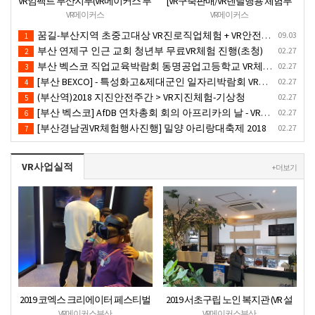
VR임팩트 부산지부(VR메이커스 부
[VR구축판매/VR렌탈행용 체험부
산) 지역기관 무료VR체험서비스
스][신제품](가성비최고) 1PC 2VR
VR메이커스
VR메이커스
제공
일체형행사부스 세트(1부스-2인
꿈길-부산지역 초중고대상 VR진로직업체험 + VR안전교육 프로그램 운영공고
09.03
1
따로 게임진행)
부산 연제구 인근 교회 청년부 무료VR체험 진행(초청)
02.27
2
부산 벡스코 직업교육박람회 동명공업고등학교 VR체험존
02.27
3
[부산 BEXCO] - 특성화고&제대군인 일자리박람회 VR체험부스운영(18.10.17)-VR행사
02.27
4
(부산역)2018 지진안전주간 > VR지진체험-기상청
02.27
5
[부산 벡스코] AfDB 연차총회 회의 아프리카의 날 - VR부스설치
02.27
6
[부산경남권VR체험행사진행] 밀양 아리랑대축제 2018
02.27
7
VR사업실적
+ 더보기
2019 코엑스 크리에이터 페스티벌
2019 서초구립 노인 복지관 (VR 설
VR체험 부스 (인기 VR 체험) - VR렌
치) - VR 구축 판매
VR메이커스부산
VR메이커스부산