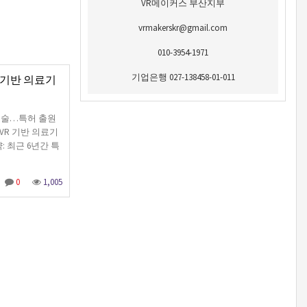
VR메이커스 부산지부
vrmakerskr@gmail.com
010-3954-1971
기업은행 027-138458-01-011
R 기반 의료기
료기술…특허 출원
VR 기반 의료기
약: 최근 6년간 특
0
1,005