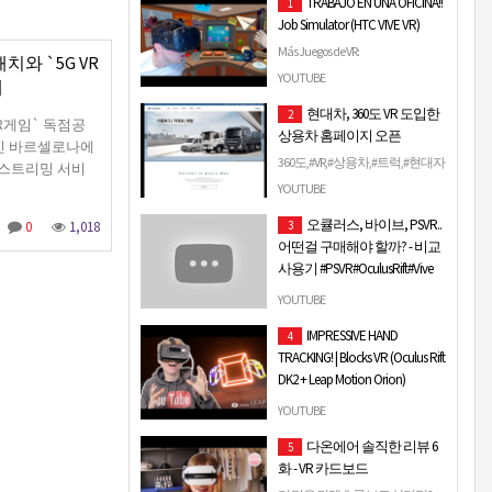
TRABAJO EN UNA OFICINA!!
1
Job Simulator (HTC VIVE VR)
Más Juegos de VR:
해치와 `5G VR
https://www.youtube.com/watch?
YOUTUBE
제
v=caNFc0wcnqY ○ SUSCRIBETE!!
현대차, 360도 VR 도입한
2
▻▻ http://goo.gl/Cl12A ○ Mis
 VR게임` 독점공
상용차 홈페이지 오픈
Camisetas y Po…
인 바르셀로나에
360도,#VR,#상용차,#트럭,#현대자
화 스트리밍 서비
동차,#현대차,#홈페이지 현대차,
YOUTUBE
360도 VR 도입한 상용차 홈페이지
오큘러스, 바이브, PSVR..
3
0
1,018
오픈 현대자동차는 상용차 전용
어떤걸 구매해야 할까? - 비교
홈페이지를 개설하...
사용기 #PSVR#OculusRift#Vive
안녕하세요, 김우산입니다. 이번
YOUTUBE
에는 대표적인 VR 기기인 오큘러
IMPRESSIVE HAND
4
스, 바이브, PSVR 3가지를 사용해
TRACKING! | Blocks VR (Oculus Rift
보고 써보는 사용기 입니다. 저는
DK2 + Leap Motion Orion)
오큘러스가 제일...
I am trying out Leap Motion's new
YOUTUBE
hand tracking software with the
다온에어 솔직한 리뷰 6
5
Oculus Rift. It's was a blast! Orion
화 - VR 카드보드
introduces faster…