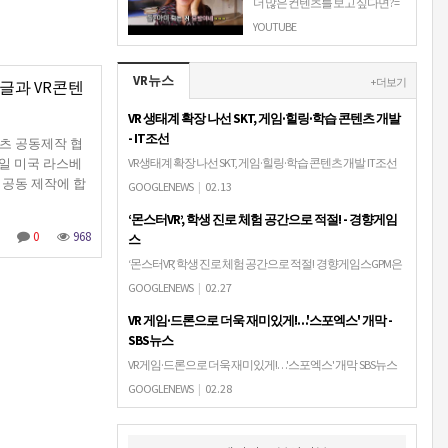
더 많은 컨텐츠를 보고 싶다면? =
http://www.brotherstv.net/
YOUTUBE
VR뉴스
+ 더보기
 구글과 VR콘텐
VR 생태계 확장 나선 SKT, 게임·힐링·학습 콘텐츠 개발
- IT조선
콘텐츠 공동제작 협
일 미국 라스베
VR 생태계 확장 나선 SKT, 게임·힐링·학습 콘텐츠 개발 IT조선
츠 공동 제작에 합
GOOGLENEWS
|
02.13
‘몬스터VR’, 학생 진로 체험 공간으로 적절! - 경향게임
0
968
스
‘몬스터VR’, 학생 진로 체험 공간으로 적절! 경향게임스GPM은
V·R 테마파크 '몬스터VR' 송도점이 V·R 콘텐츠 체험 및 학생들의
GOOGLENEWS
|
02.27
진로 체험의 공간으로 꾸준한 인기를 얻고 있다고 밝혔다.
VR 게임·드론으로 더욱 재미있게!…'스포엑스' 개막 -
GPM은 학교, 기…
SBS뉴스
VR 게임·드론으로 더욱 재미있게!…'스포엑스' 개막 SBS뉴스
건강하고 재미있는 스포츠의 묘미를 알릴 국내 최대 스포츠
GOOGLENEWS
|
02.28
레저 산업전, '스포엑스'가 서울 코엑스에서 개막했습니다.