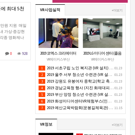
품에 최대 5천
VR사업실적
+ 더보기
5천만원 지원 매일
내 가상·증강현
해 각종 영화제나
2019 코엑스 크리에이터
2019 LG 미디어 센터 (졸음
0
928
페스티벌 VR체험 부스 (인
운전/ 음주운전 체험 행
VR메이커스부산
VR메이커스부산
기 VR 체험) - VR렌탈대여
사) VR 체험 - VR 렌탈대여
2019 서초구립 노인 복지관 (VR 설치) - VR 구축 판매
01.23
1
행사
행사
2019 울주 서부 청소년 수련관 (VR 설치) - VR 구축 판매
01.23
2
2019 강원도 유봉여자 중학교(학교 축제 행사 / 인기 VR 컨텐츠 ) - VR렌탈대여 행사
01.23
3
2019 경남교육청 행사 (지진 화재대피 / VR 체험) _ VR 렌탈대여행사
01.23
4
2019 부산 양정 청소년 수련관 (VR 설치) - VR구축 판매
01.23
5
2019 화성미디어센터VR체험부스(인기4D 시뮬레이터 체험)-VR렌탈대여 행사
01.23
6
2019 예산교육박람회(운봉길체육관) VR체험부스(직업진로체험 / 인기VR체험)-VR렌탈대여행사
11.15
7
VR정보
+ 더보기