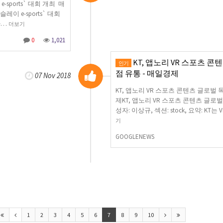
e-sports` 대회 개최 매
레이 e-sports` 대회
(가…
더보기
0
1,021
KT, 앱노리 VR 스포츠 콘
인기
점 유통 - 매일경제
07 Nov 2018
KT, 앱노리 VR 스포츠 콘텐츠 글로벌
제KT, 앱노리 VR 스포츠 콘텐츠 글로벌
성자: 이상규, 섹션: stock, 요약: KT는
기
GOOGLENEWS
1
2
3
4
5
6
7
8
9
10