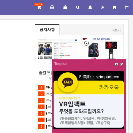
SHOP
공지사항
+ 더보기
Tocplus
꿈길-부산지역 초중고대
[VR구축판매/VR렌탈행용
상 VR진로직업체험 + VR
체험부스][신제품](가성
VR메이커스
VR메이커스
안전교육 프로그램 운영
비최고) 1PC 2VR 일체형행
VR임팩트 부산지부(VR메이커스 부산) 지역기관 무료VR체험서비스 제공
04.23
1
공고
사부스 세트(1부스-2인 따
부산 연제구 인근 교회 청년부 무료VR체험 진행(초청)
02.27
2
로 게임진행)
부산 벡스코 직업교육박람회 동명공업고등학교 VR체험존
02.27
3
[부산 BEXCO] - 특성화고&제대군인 일자리박람회 VR체험부스운영(18.10.17)-VR행사
02.27
4
(부산역)2018 지진안전주간 > VR지진체험-기상청
02.27
5
[부산 벡스코] AfDB 연차총회 회의 아프리카의 날 - VR부스설치
02.27
6
[부산경남권VR체험행사진행] 밀양 아리랑대축제 2018
02.27
7