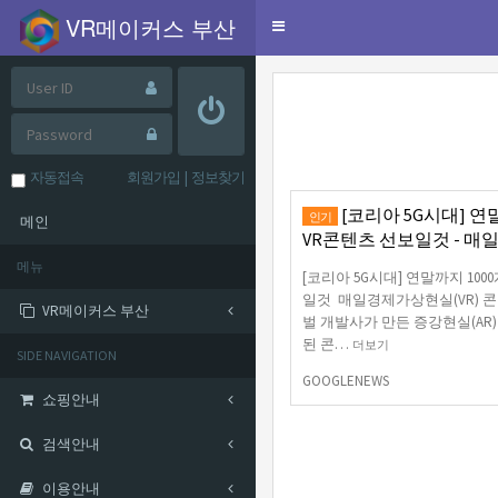
VR메이커스 부산
Toggle
navigation
자동접속
회원가입
|
정보찾기
[코리아 5G시대] 연
인기
메인
VR콘텐츠 선보일것 - 매
메뉴
[코리아 5G시대] 연말까지 100
일것 매일경제가상현실(VR) 콘텐
VR메이커스 부산
벌 개발사가 만든 증강현실(AR
된 콘…
더보기
SIDE NAVIGATION
GOOGLENEWS
쇼핑안내
검색안내
이용안내