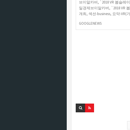
브이알카버, `2018 VR 봅슬레이 
일경제브이알카버, `2018 VR 봅슬
개최, 섹션-business, 요약-VR
GOOGLENEWS