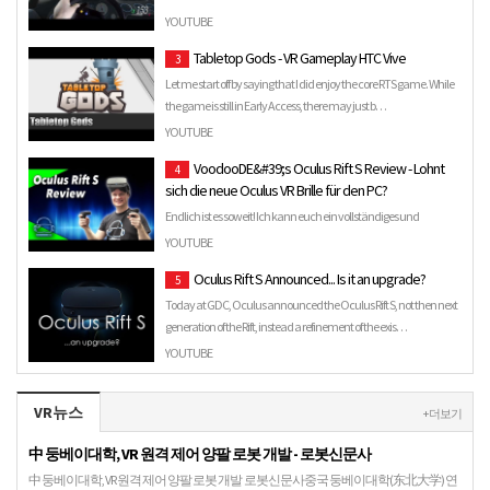
MIXED REALITY - REALISTIC DRIVING - THRUSTMASTER TMX - 2012
YOUTUBE
LAMBORGHINI GALLARDO LP570-4 SPYDER PERFORMANTE
Tabletop Gods - VR Gameplay HTC Vive
3
HIGHLIGHTS: …
Let me start off by saying that I did enjoy the core RTS game. While
the game is still in Early Access, there may just b…
YOUTUBE
VoodooDE&#39;s Oculus Rift S Review - Lohnt
4
sich die neue Oculus VR Brille für den PC?
Endlich ist es soweit! Ich kann euch ein vollständiges und
ausführliches Review der Oculus Rift S VR Brille zeigen, denn…
YOUTUBE
Oculus Rift S Announced... Is it an upgrade?
5
Today at GDC, Oculus announced the Oculus Rift S, not then next
generation of the Rift, instead a refinement of the exis…
YOUTUBE
VR뉴스
+ 더보기
中 둥베이대학, VR 원격 제어 양팔 로봇 개발 - 로봇신문사
中 둥베이대학, VR 원격 제어 양팔 로봇 개발 로봇신문사중국 둥베이대학(东北大学) 연