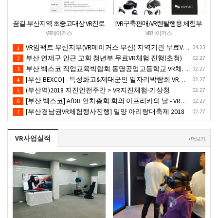
꿈길-부산지역 초중고대상 VR진로
[VR구축판매/VR렌탈행용 체험부
직업체험 + VR안전교육 프로그램
스][신제품](가성비최고) 1PC 2VR
VR메이커스
VR메이커스
운영공고
일체형행사부스 세트(1부스-2인
VR임팩트 부산지부(VR메이커스 부산) 지역기관 무료VR체험서비스 제공
04.23
1
따로 게임진행)
부산 연제구 인근 교회 청년부 무료VR체험 진행(초청)
02.27
2
부산 벡스코 직업교육박람회 동명공업고등학교 VR체험존
02.27
3
[부산 BEXCO] - 특성화고&제대군인 일자리박람회 VR체험부스운영(18.10.17)-VR행사
02.27
4
(부산역)2018 지진안전주간 > VR지진체험-기상청
02.27
5
[부산 벡스코] AfDB 연차총회 회의 아프리카의 날 - VR부스설치
02.27
6
[부산경남권VR체험행사진행] 밀양 아리랑대축제 2018
02.27
7
VR사업실적
+ 더보기