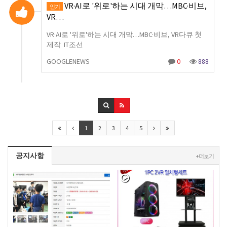
VR·AI로 '위로'하는 시대 개막…MBC·비브,
인기
VR…
VR·AI로 '위로'하는 시대 개막…MBC·비브, VR다큐 첫
제작 IT조선
GOOGLENEWS
0
888
1
2
3
4
5
공지사항
+ 더보기