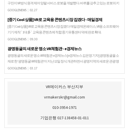
구진이 VR 방식 원격 제어 양팔 서비스 로봇을 개발했다. 바퀴를 갖추고 있는 로봇의 키
는 1.5m, 체중은 35kg으로 휴머노…
GOOGLENEWS
|
02.27
[중기 Cool 상품] VR로 교육용 콘텐츠시장 잡겠다 - 매일경제
[중기 Cool 상품] VR로 교육용 콘텐츠시장 잡겠다 매일경제온페이스, VR용 소프트웨어·
기기 제작 `1대 多` 교육용 콘텐츠에 적합 중기유통센터 덕에 판로 확대.
GOOGLENEWS
|
09.30
광명동굴의 새로운 명소 VR체험관 - e경제뉴스
광명동굴의 새로운 명소 VR체험관 e경제뉴스[e경제뉴스 김은영 기자] 광명동굴을 소
재로 한 '광명동굴 VR체험관'이 지난 12일 정식 개관하면서 광명지역의 새로운 관광 명
소로 떠오르고 있다. 4차산업혁명 시대 ..…
GOOGLENEWS
|
03.17
VR메이커스 부산지부
vrmakerskr@gmail.com
010-3954-1971
기업은행 027-138458-01-011