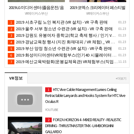
2019 LG 미디어 센터 (졸음운전/ 음
2019 코엑스 크리에이터 페스티벌
주운전 체험 행사) VR 체험 - VR 렌탈
VR체험 부스 (인기 VR 체험) - VR렌
VR메이커스부산
VR메이커스부산
대여 행사
탈대여 행사
2019 서초구립 노인 복지관 (VR 설치) - VR 구축 판매
01.23
1
2019 울주 서부 청소년 수련관 (VR 설치) - VR 구축 판매
01.23
2
2019 강원도 유봉여자 중학교(학교 축제 행사 / 인기 VR 컨텐츠 ) - VR렌탈대여 행사
01.23
3
2019 경남교육청 행사 (지진 화재대피 / VR 체험) _ VR 렌탈대여행사
01.23
4
2019 부산 양정 청소년 수련관 (VR 설치) - VR구축 판매
01.23
5
2019 화성미디어센터VR체험부스(인기4D 시뮬레이터 체험)-VR렌탈대여 행사
01.23
6
2019 예산교육박람회(운봉길체육관) VR체험부스(직업진로체험 / 인기VR체험)-VR렌탈대여행사
11.15
7
VR정보
+ 더보기
HTC Vive Cable Management Lunies Ceiling
1
Retractable Lanyards and Hooks System for HTC Vive
Oculus R
Coupon Activated Discounted Link : https://amzn.to/2XEJokx
YOUTUBE
Product Name : HTC Vive Cable Management Lunies Ceiling
FORZA HORIZON 4 - MIXED REALITY - REALISTIC
2
Retra…
DRIVING - THRUSTMASTER TMX - LAMBORGHINI
GALLARDO