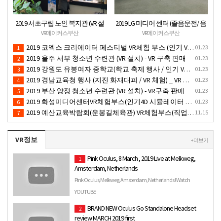
2019 서초구립 노인 복지관 (VR 설
2019 LG 미디어 센터 (졸음운전/ 음
치) - VR 구축 판매
주운전 체험 행사) VR 체험 - VR 렌탈
VR메이커스부산
VR메이커스부산
대여 행사
2019 코엑스 크리에이터 페스티벌 VR체험 부스 (인기 VR 체험) - VR렌탈대여 행사
01.23
1
2019 울주 서부 청소년 수련관 (VR 설치) - VR 구축 판매
01.23
2
2019 강원도 유봉여자 중학교(학교 축제 행사 / 인기 VR 컨텐츠 ) - VR렌탈대여 행사
01.23
3
2019 경남교육청 행사 (지진 화재대피 / VR 체험) _ VR 렌탈대여행사
01.23
4
2019 부산 양정 청소년 수련관 (VR 설치) - VR구축 판매
01.23
5
2019 화성미디어센터VR체험부스(인기4D 시뮬레이터 체험)-VR렌탈대여 행사
01.23
6
2019 예산교육박람회(운봉길체육관) VR체험부스(직업진로체험 / 인기VR체험)-VR렌탈대여행사
11.15
7
VR정보
+ 더보기
Pink Oculus, 8 March , 2019 Live at Melkweg,
1
Amsterdam, Netherlands
Pink Oculus,Melkweg, Amsterdam, Netherlands ! Watch
Concert==D [[ https://concertlivelistband2019.blogspot.se/Pink-
YOUTUBE
Oculu…
BRAND NEW Oculus Go Standalone Headset
2
review MARCH 2019 first