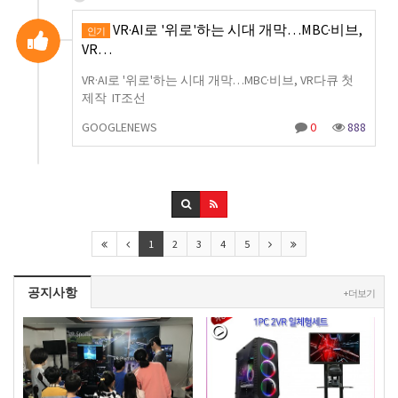
VR·AI로 '위로'하는 시대 개막…MBC·비브,
인기
VR…
VR·AI로 '위로'하는 시대 개막…MBC·비브, VR다큐 첫
제작 IT조선
GOOGLENEWS
0
888
1
2
3
4
5
공지사항
+ 더보기