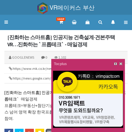
VR메이커스 부산
SHOP
Toggle
navigation
[진화하는 스마트홈] 인공지능 건축설계·견본주택
VR…진화하는 `프롭테크` - 매일경제
GOOGLENEWS
0
1,102
Tocplus
https://www.mk.co.kr/news/realestate/view/2019/03/169455/
293
https://news.google.com/rss/search?q=vr&hl=ko&gl=KR&ceid=KR:ko
250
[진화하는 스마트홈] 인공지능 건축설계·견본주택 VR…진화하는 `프
롭테크`
매일경제
프롭테크=부동산+첨단기술 공사현장 드론·AI 수익추정 등 중계서비
스 넘어 영역 확장 한국프롭테크포럼 발족 한양건설·큐픽스 등 62곳
참여.