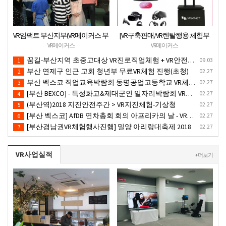
VR임팩트 부산지부(VR메이커스 부
[VR구축판매/VR렌탈행용 체험부
산) 지역기관 무료VR체험서비스
스][신제품](가성비최고) 1PC 2VR
VR메이커스
VR메이커스
제공
일체형행사부스 세트(1부스-2인
꿈길-부산지역 초중고대상 VR진로직업체험 + VR안전교육 프로그램 운영공고
09.03
1
따로 게임진행)
부산 연제구 인근 교회 청년부 무료VR체험 진행(초청)
02.27
2
부산 벡스코 직업교육박람회 동명공업고등학교 VR체험존
02.27
3
[부산 BEXCO] - 특성화고&제대군인 일자리박람회 VR체험부스운영(18.10.17)-VR행사
02.27
4
(부산역)2018 지진안전주간 > VR지진체험-기상청
02.27
5
[부산 벡스코] AfDB 연차총회 회의 아프리카의 날 - VR부스설치
02.27
6
[부산경남권VR체험행사진행] 밀양 아리랑대축제 2018
02.27
7
VR사업실적
+ 더보기