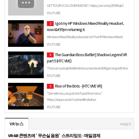
GET YOUR OCULUS VR HEADSET : https://amzn.to/2EWKqkC
Personal Viewing: The littlest big screen. Crystal...
YOUTUBE
I got my HP Windows Mixed Reality Headset..
3
now I&#39;m returning it.
Windows Mixed Reality is Awesome! The HP Windows Mixed
Reality Headset.. not so much.. In this HP Windows Mixed Reality …
YOUTUBE
The Guardian Boss Battle! | Shadow Legend VR
4
part 5 (HTC VIVE)
This is amazing! i feel like this is a new level of VR gaming with the
ability to talk back to the NPC's with your voice…
YOUTUBE
Rise of the Bots - {HTC VIVE VR}
5
"Sometimes, you just don't past the menu."
https://slapunas.itch.io/riseofthebotsvr.
YOUTUBE
VR뉴스
+ 더보기
VR·AR 콘텐츠에 `무손실 음원` 스트리밍도 - 매일경제