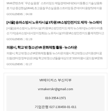
VR·AR 콘텐츠에 `무손실 음원` 스트리밍도 매일경제5세대(5G) 이동통신 기술 상용화
로 가상·증강현실(VR·AR), 초고음질 무손실 음원 스트리밍 등 큰 데이터 용량 탓에 이용
자에게 다가가기 어려웠던 콘텐츠가 …
GOOGLENEWS
|
04.08
[서울] 송파소방서 노유자시설 3차원 VR소방안전지도 제작 - 뉴스에이
[서울] 송파소방서 노유자시설 3차원 VR소방안전지도 제작 뉴스에이[뉴스에이=어흥
선 기자] 송파소방서(서장 이정희)는 노유자시설 3차원 VR소방안전지도를 제작한다고
밝혔다. 현재 재난현장 출동시 소방관들이 사용하는…
GOOGLENEWS
|
02.28
의왕시, 학교 밖 청소년 VR 문화체험 활동 - 뉴스타운
의왕시, 학교 밖 청소년 VR 문화체험 활동 뉴스타운의왕시 학교밖청소년지원센터 꿈
드림(센터장 정부순)은 26일 학교밖 청소년들을 대상으로 '2019 의왕시 꿈드림 VR 문화
체험 프로그램'을 진행했다.이번 프로그램은…
GOOGLENEWS
|
02.27
VR메이커스 부산지부
vrmakerskr@gmail.com
010-3954-1971
기업은행 027-138458-01-011