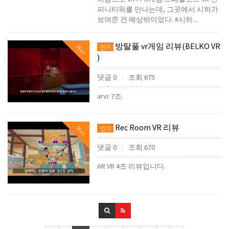
피니티워를 만나는데, 그곳에서 시하가
보여준 건 예상밖이었다. #시하...
방탈풀 vr게임 리뷰(BELKO VR
Hot
인기
)
댓글 0
조회 675
|
arvr 7조.
Rec Room VR 리뷰
Hot
인기
댓글 0
조회 670
|
AR VR 4조 리뷰입니다.