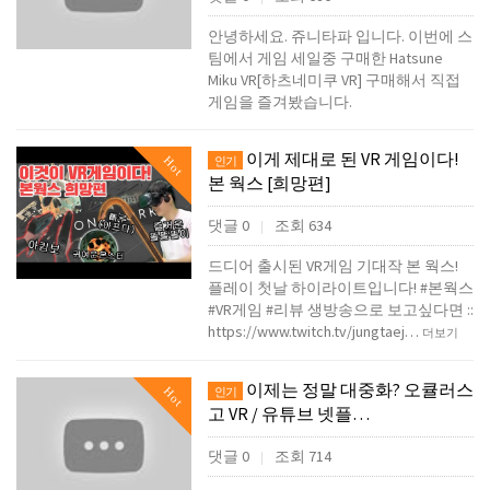
안녕하세요. 쥬니타파 입니다. 이번에 스
팀에서 게임 세일중 구매한 Hatsune
Miku VR[하츠네미쿠 VR] 구매해서 직접
게임을 즐겨봤습니다.
이게 제대로 된 VR 게임이다!
Hot
인기
본 웍스 [희망편]
댓글 0
조회 634
|
드디어 출시된 VR게임 기대작 본 웍스!
플레이 첫날 하이라이트입니다! #본웍스
#VR게임 #리뷰 생방송으로 보고싶다면 ::
https://www.twitch.tv/jungtaej…
더보기
이제는 정말 대중화? 오큘러스
Hot
인기
고 VR / 유튜브 넷플…
댓글 0
조회 714
|