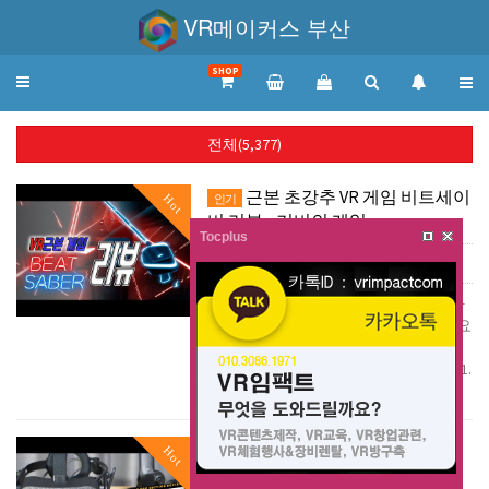
VR메이커스 부산
SHOP
Toggle
navigation
전체(5,377)
근본 초강추 VR 게임 비트세이
Hot
인기
버 리뷰 - 기비의 게임…
Tocplus
댓글 0
조회 647
|
피드백이나 게임 추천은 늘 환영합니다
!! 후원을 원하신다면 말리지는 않을게요
사랑합니다 충성 충성 후원하기 :
https://toon.at/donate/63694774169351…
더보기
리버브가 화질이 최강이라
Hot
인기
고?? 그럼 리뷰 가야지! |…