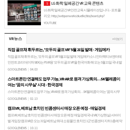
LG 화학 밀폐공간 VR 교육 콘텐츠
5
LG 화학 밀폐공간 VR 안전교육 시뮬레이션입니다. - 포트폴
리오 : http://webpanworks.bluef.kr/bbs/board.php?
bo_table=portfolio&wr_id=36&page=2 - 판타…
YOUTUBE
VR뉴스
+ 더보기
직접 골프채 휘두르는, '모두의 골프 VR' 5월 21일 발매 - 게임메카
직접 골프채 휘두르는, '모두의 골프 VR' 5월 21일 발매 게임메카소니인터랙티브엔터테
인먼트코리아(이하 SIEK)는 PS VR용 '모두의 골프 VR'을 한국어화 해 오는 5월 21일 국내 발
매한다고 밝혔다. '모…
GOOGLENEWS
|
04.03
스마트폰만 연결해도 업무 가능, VR·AR로 원격 가상회의…SK텔레콤이
여는 '꿈의 사무실' 시대 - 한국경제
스마트폰만 연결해도 업무 가능, VR·AR로 원격 가상회의…SK텔레콤이 여는 '꿈의 사무
실' 시대 한국경제인공지능(AI)이 햇볕 잘 드는 자리를 추천해주고, 화장실 문고리마다
GOOGLENEWS
|
02.13
사물인터넷(IoT)
캠프VR, 베트남 호치민 빈콤센터서 매장 오픈 예정 - 매일경제
캠프VR, 베트남 호치민 빈콤센터서 매장 오픈 예정 매일경제국내 VR(가상현실) 서바이
벌 게임장 캠프VR은 오는 31일 베트남 최대 쇼핑몰인 호치민 1군 빈콤센터 지하 1층에 약
462m²(140평) 규모로 매장을…
GOOGLENEWS
|
10.11