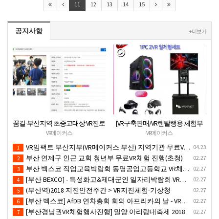
11
12
13
14
15
공지사항
+ 더보기
꿈길-부산지역 초중고대상 VR진로
[VR구축판매/VR렌탈행용 체험부
직업체험 + VR안전교육 프로그램
스][신제품](가성비최고) 1PC 2VR
VR메이커스
VR메이커스
운영공고
일체형행사부스 세트(1부스-2인
VR임팩트 부산지부(VR메이커스 부산) 지역기관 무료VR체험서비스 제공
04.23
1
따로 게임진행)
부산 연제구 인근 교회 청년부 무료VR체험 진행(초청)
02.27
2
부산 벡스코 직업교육박람회 동명공업고등학교 VR체험존
02.27
3
[부산 BEXCO] - 특성화고&제대군인 일자리박람회 VR체험부스운영(18.10.17)-VR행사
02.27
4
(부산역)2018 지진안전주간 > VR지진체험-기상청
02.27
5
[부산 벡스코] AfDB 연차총회 회의 아프리카의 날 - VR부스설치
02.27
6
[부산경남권VR체험행사진행] 밀양 아리랑대축제 2018
02.27
7