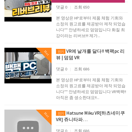
댓글 0
조회 650
|
본 영상은 HP로부터 제품 체험 기회와
소정의 원고료를 제공받아 제작 되었습
니다** 안녕하세요 덤덤입니다 화질 최
강이라는 리버브!!! 제가...
VR에 날개를 달다!! 백팩pc 리
Hot
인기
뷰 | 덤덤 VR
댓글 0
조회 686
|
본 영상은 HP로부터 제품 체험 기회와
소정의 원고료를 제공받아 제작 되었습
니다** 안녕하세요 덤덤입니다 VR백팩!!
아직은 좀 생소한대요!!...
Hatsune Miku VR[하츠네미쿠
Hot
인기
VR] 쥬니타파…
댓글 0
조회 686
|