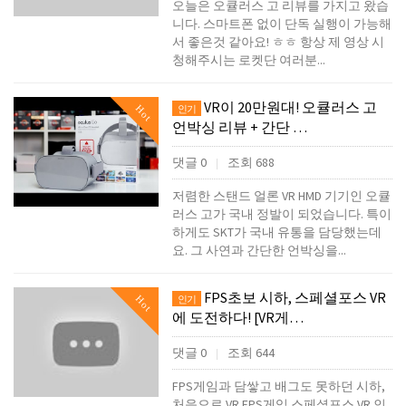
오늘은 오큘러스 고 리뷰를 가지고 왔습
니다. 스마트폰 없이 단독 실행이 가능해
서 좋은것 같아요! ㅎㅎ 항상 제 영상 시
청해주시는 로켓단 여러분...
VR이 20만원대! 오큘러스 고
Hot
인기
언박싱 리뷰 + 간단 …
댓글 0
조회 688
|
저렴한 스탠드 얼론 VR HMD 기기인 오큘
러스 고가 국내 정발이 되었습니다. 특이
하게도 SKT가 국내 유통을 담당했는데
요. 그 사연과 간단한 언박싱을...
FPS초보 시하, 스페셜포스 VR
Hot
인기
에 도전하다! [VR게…
댓글 0
조회 644
|
FPS게임과 담쌓고 배그도 못하던 시하,
처음으로 VR FPS게임 스페셜포스 VR 인