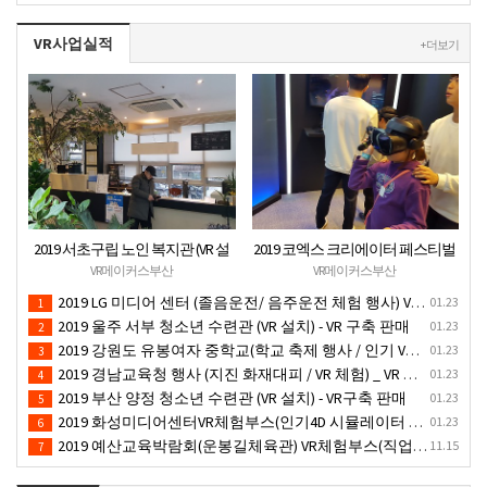
VR사업실적
+ 더보기
2019 서초구립 노인 복지관 (VR 설
2019 코엑스 크리에이터 페스티벌
치) - VR 구축 판매
VR체험 부스 (인기 VR 체험) - VR렌
VR메이커스부산
VR메이커스부산
탈대여 행사
2019 LG 미디어 센터 (졸음운전/ 음주운전 체험 행사) VR 체험 - VR 렌탈대여 행사
01.23
1
2019 울주 서부 청소년 수련관 (VR 설치) - VR 구축 판매
01.23
2
2019 강원도 유봉여자 중학교(학교 축제 행사 / 인기 VR 컨텐츠 ) - VR렌탈대여 행사
01.23
3
2019 경남교육청 행사 (지진 화재대피 / VR 체험) _ VR 렌탈대여행사
01.23
4
2019 부산 양정 청소년 수련관 (VR 설치) - VR구축 판매
01.23
5
2019 화성미디어센터VR체험부스(인기4D 시뮬레이터 체험)-VR렌탈대여 행사
01.23
6
2019 예산교육박람회(운봉길체육관) VR체험부스(직업진로체험 / 인기VR체험)-VR렌탈대여행사
11.15
7