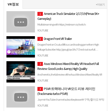
VR정보
+ 더보기
American Truck Simulator 2/17/19 (Pimax 5K+
1
Gameplay)
Multistreaming with https://restream.io/ twitch:
https://www.twitch.tv/metalicianvr85 My PC: Custom water-
YOUTUBE
cooled loop fo…
Dragon Front VR Trailer
2
Dragon Front on Oculus Rift is a card trading game from High
Voltage Subscribe: http://goo.gl/qw3Ac7 Check out our full …
YOUTUBE
Asus Windows Mixed Reality VR Headset Full
3
Review: Good Looks &amp; High Quality
And here it is, the full review of the Asus Windows Mixed Reality VR
Headset! The Asus Windows MR Headset is quite late …
YOUTUBE
PSVR 트랙매니아 VR모드 리뷰 -제이민
4
(Trackmania turbo PSVR)
Jaymin YouTube channel subscribe please ## 구독/좋아요 부탁
드립니다. 시청해주셔서 감사합니다!!^^ Audionautix의
YOUTUBE
Don't Stop은(는) Creative Commons …