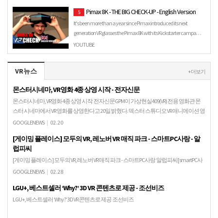
Pimax 8K - THE BIG CHECK-UP - English Version
5
It's been more than a year since Pimax introduced its next
generation VR glasses the Pimax 8K with its Kickstarter campa…
YOUTUBE
VR뉴스
+ 더보기
몬스터시네마, VR영화 4종 상영 시작 - 전자신문
몬스터시네마, VR영화 4종 상영 시작 전자신문GPM이 가상현실409(VR) 전용 영화관 몬
스터 시네마에서 VR 영화를 상영한다고 20일 밝혔다. 덱스터 스튜디오 VR 애니메이션 영
화 '프롬더어스'와 미국 타임루퍼…
GOOGLENEWS
|
02.20
[게이밍 플레이스] 모두의 VR, 레노버 VR 매직 파크 - 스마트PC사랑 - 알
럽피씨
[게이밍 플레이스] 모두의 VR, 레노버 VR 매직 파크 - 스마트PC사랑 알럽피씨[smartPC사
랑=남지율 기자] 2018년 3월 28일, VR 게임을 소재로 한 '레디 플레이어 원'이 개봉했다. 해
GOOGLENEWS
|
02.28
당 영화는 누…
LGU+, 베스트셀러 ‘Why?’ 3D VR 콘텐츠로 제공 - 조선비즈
LGU+, 베스트셀러 ‘Why?’ 3D VR 콘텐츠로 제공 조선비즈