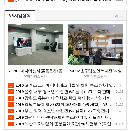
VR사업실적
+ 더보기
2019 LG 미디어 센터 (졸음운전/ 음
2019 서초구립 노인 복지관 (VR 설
주운전 체험 행사) VR 체험 - VR 렌탈
치) - VR 구축 판매
VR메이커스부산
VR메이커스부산
대여 행사
2019 코엑스 크리에이터 페스티벌 VR체험 부스 (인기 VR 체험) - VR렌탈대여 행사
01.23
1
2019 울주 서부 청소년 수련관 (VR 설치) - VR 구축 판매
01.23
2
2019 강원도 유봉여자 중학교(학교 축제 행사 / 인기 VR 컨텐츠 ) - VR렌탈대여 행사
01.23
3
2019 경남교육청 행사 (지진 화재대피 / VR 체험) _ VR 렌탈대여행사
01.23
4
2019 부산 양정 청소년 수련관 (VR 설치) - VR구축 판매
01.23
5
2019 화성미디어센터VR체험부스(인기4D 시뮬레이터 체험)-VR렌탈대여 행사
01.23
6
2019 예산교육박람회(운봉길체육관) VR체험부스(직업진로체험 / 인기VR체험)-VR렌탈대여행사
11.15
7