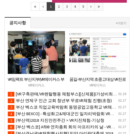
1
2
3
4
5
공지사항
+ 더보기
VR임팩트 부산지부(VR메이커스 부
꿈길-부산지역 초중고대상 VR진로
산) 지역기관 무료VR체험서비스
직업체험 + VR안전교육 프로그램
VR메이커스
VR메이커스
제공
운영공고
[VR구축판매/VR렌탈행용 체험부스][신제품](가성비최고) 1PC 2VR 일체형행사부스 세트(1부스-2인 따로 게임진행)
02.28
1
부산 연제구 인근 교회 청년부 무료VR체험 진행(초청)
02.27
2
부산 벡스코 직업교육박람회 동명공업고등학교 VR체험존
02.27
3
[부산 BEXCO] - 특성화고&제대군인 일자리박람회 VR체험부스운영(18.10.17)-VR행사
02.27
4
(부산역)2018 지진안전주간 > VR지진체험-기상청
02.27
5
[부산 벡스코] AfDB 연차총회 회의 아프리카의 날 - VR부스설치
02.27
6
[부산경남권VR체험행사진행] 밀양 아리랑대축제 2018
02.27
7