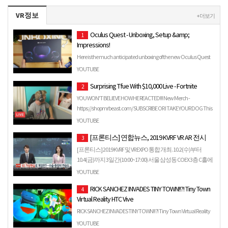
VR정보
+ 더보기
Oculus Quest - Unboxing, Setup &amp;
1
Impressions!
Here is the much anticipated unboxing of the new Oculus Quest
standalone Virtual Reality Headset from Oculus! Let's get …
YOUTUBE
Surprising Tfue With $10,000 Live - Fortnite
2
YOU WON'T BELIEVE HOW HE REACTED!!! New Merch -
https://shopmrbeast.com/ SUBSCRIBE OR I TAKE YOUR DOG This
is a continua…
YOUTUBE
[프론티스] 연합뉴스, 2019 KVRF VR AR 전시
3
[프론티스] 2019 KVRF 및 VR EXPO 통합 개최. 10.2(수)부터
10.4(금)까지 3일간(10:00~17:00) 서울 삼성동 COEX 3층 C홀에
서 진행했습니다. 프론티스에서는 ...
YOUTUBE
RICK SANCHEZ INVADES TINY TOWN!!?! Tiny Town
4
Virtual Reality HTC Vive
RICK SANCHEZ INVADES TINY TOWN!!?! Tiny Town Virtual Reality
HTC Vive The 8 Bit Ninja VR Subscribe For More Fun! http://…
YOUTUBE