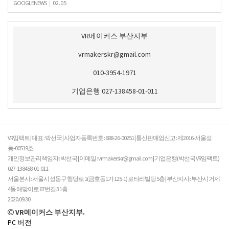
GOOGLENEWS
|
02.05
VR메이커스 부산지부
vrmakerskr@gmail.com
010-3954-1971
기업은행 027-138458-01-011
VR임팩트 | 대표 : 박선국 | 사업자등록번호 : 688-26-00251 | 통신판매업신고 : 제2016-서울성
동-00519호
개인정보관리책임자 : 박선국 | 이메일 : vrmakerskr@gmail.com | 기업은행(박선국 VR임팩트)
027-138458-01-011
서울본사 : 서울시 성동구 행당로 1(금호동1가 125-1) 로타리빌딩 5층 | 부산지사 : 부산시 거제
4동 해맞이로 67번길 3 1층
2020.09.30
VR메이커스 부산지부.
PC 버전