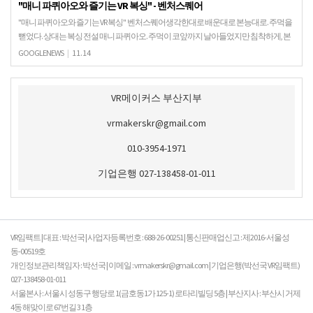
"매니 파퀴아오와 즐기는 VR 복싱" - 벤처스퀘어
"매니 파퀴아오와 즐기는 VR 복싱" 벤처스퀘어생각한대로 배운대로 본능대로. 주먹을
뻗었다. 상대는 복싱 전설 매니 파퀴아오. 주먹이 코앞까지 날아들었지만 침착하게, 본
능적으로 후진 스텝을 밟고 전열을 정비 ...
GOOGLENEWS
|
11.14
VR메이커스 부산지부
vrmakerskr@gmail.com
010-3954-1971
기업은행 027-138458-01-011
VR임팩트 | 대표 : 박선국 | 사업자등록번호 : 688-26-00251 | 통신판매업신고 : 제2016-서울성
동-00519호
개인정보관리책임자 : 박선국 | 이메일 : vrmakerskr@gmail.com | 기업은행(박선국 VR임팩트)
027-138458-01-011
서울본사 : 서울시 성동구 행당로 1(금호동1가 125-1) 로타리빌딩 5층 | 부산지사 : 부산시 거제
4동 해맞이로 67번길 3 1층