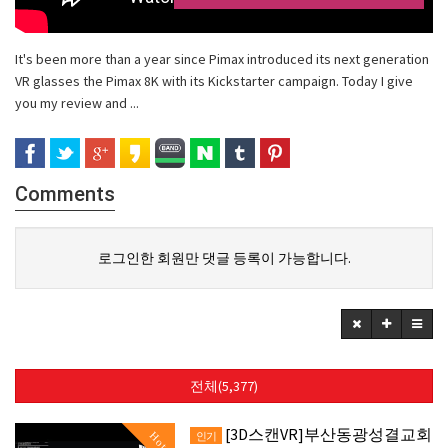
It's been more than a year since Pimax introduced its next generation
VR glasses the Pimax 8K with its Kickstarter campaign. Today I give
you my review and ...
Comments
로그인한 회원만 댓글 등록이 가능합니다.
전체(5,377)
[3D스캔VR]부산동광성결교회
Hot
인기