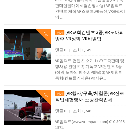
판매렌탈대여체험존행사용)-VR임팩트
컨텐츠 제작 VR스포츠,VR등산,VR클라이
밍 ...
[VR교회컨텐츠 3종]VR노아의
Hot
인기
방주-VR성막-VR바벨탑…
댓글 0
조회 1,149
|
VR임팩트 컨텐츠 소개 1) VR구축판매 및
행사용 컨텐츠 2) 기독교 VR컨텐츠 3종
(성막,노아의 방주,바벨탑) 3) VR체험이
동형(컨트롤러사용) VR자유...
[VR행사/구축/체험존]VR진로
Hot
인기
직업체험행사-소방관직업체…
댓글 0
조회 1,246
|
VR임팩트(www.vr-impact.com) 010-3086-
1971.