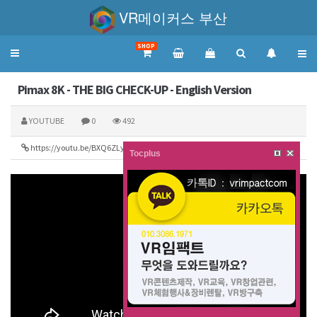
VR메이커스 부산
SHOP
Toggle
navigation
Pimax 8K - THE BIG CHECK-UP - English Version
YOUTUBE
0
492
https://youtu.be/BXQ6ZLyv6jQ
173
Tocplus