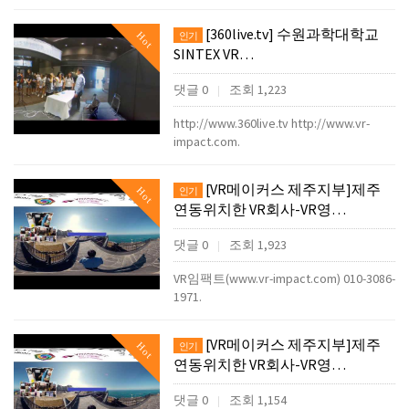
[360live.tv] 수원과학대학교
Hot
인기
SINTEX VR…
댓글 0
조회 1,223
|
http://www.360live.tv http://www.vr-
impact.com.
[VR메이커스 제주지부]제주
Hot
인기
연동위치한 VR회사-VR영…
댓글 0
조회 1,923
|
VR임팩트(www.vr-impact.com) 010-3086-
1971.
[VR메이커스 제주지부]제주
Hot
인기
연동위치한 VR회사-VR영…
댓글 0
조회 1,154
|