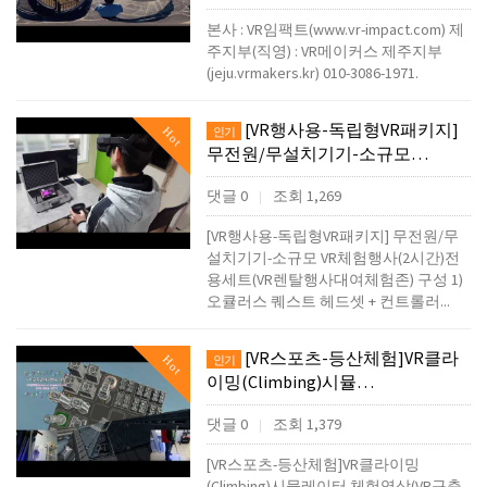
본사 : VR임팩트(www.vr-impact.com) 제
주지부(직영) : VR메이커스 제주지부
(jeju.vrmakers.kr) 010-3086-1971.
[VR행사용-독립형VR패키지]
Hot
인기
무전원/무설치기기-소규모…
댓글 0
조회 1,269
|
[VR행사용-독립형VR패키지] 무전원/무
설치기기-소규모 VR체험행사(2시간)전
용세트(VR렌탈행사대여체험존) 구성 1)
오큘러스 퀘스트 헤드셋 + 컨트롤러...
[VR스포츠-등산체험]VR클라
Hot
인기
이밍(Climbing)시뮬…
댓글 0
조회 1,379
|
[VR스포츠-등산체험]VR클라이밍
(Climbing)시뮬레이터 체험영상(VR구축