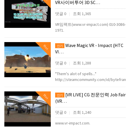
VR사이버투어 3D SC…
댓글 0
조회 1,365
|
VR임팩트(www.vr-impact.com) 010-3086-
1971.
Wave Magic VR - Impact {HTC
Hot
인기
VI…
댓글 0
조회 1,288
|
"Them's alot of spells..."
http://steamcommunity.com/id/bytefram
[VR LIVE] CG 전문인력 Job Fair
Hot
인기
(VR…
댓글 0
조회 1,240
|
www.vr-impact.com.