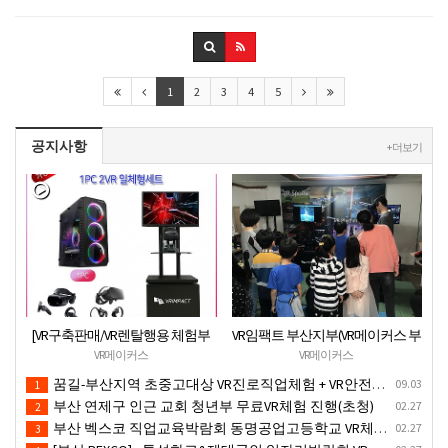
1
2
3
4
5
공지사항
+ 더보기
[VR구축판매/VR렌탈행용 체험부
VR임팩트 부산지부(VR메이커스 부
스][신제품](가성비최고) 1PC 2VR
산) 지역기관 무료VR체험서비스
VR메이커스
VR메이커스
일체형행사부스 세트(1부스-2인
제공
꿈길-부산지역 초중고대상 VR진로직업체험 + VR안전교육 프로그램 운영공고
09.03
1
따로 게임진행)
부산 연제구 인근 교회 청년부 무료VR체험 진행(초청)
02.27
2
부산 벡스코 직업교육박람회 동명공업고등학교 VR체험존
02.27
3