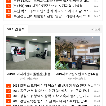
[부산 BEXCO] - 특성화고&제대군인 일자리박람회 VR체험부스운영(18.10.17)-VR행사
02.27
4
(부산역)2018 지진안전주간 > VR지진체험-기상청
02.27
5
[부산 벡스코] AfDB 연차총회 회의 아프리카의 날 - VR부스설치
02.27
6
[부산경남권VR체험행사진행] 밀양 아리랑대축제 2018
02.27
7
VR사업실적
+ 더보기
2019 LG 미디어 센터 (졸음운전/ 음
2019 서초구립 노인 복지관 (VR 설
주운전 체험 행사) VR 체험 - VR 렌탈
치) - VR 구축 판매
VR메이커스부산
VR메이커스부산
대여 행사
2019 코엑스 크리에이터 페스티벌 VR체험 부스 (인기 VR 체험) - VR렌탈대여 행사
01.23
1
2019 울주 서부 청소년 수련관 (VR 설치) - VR 구축 판매
01.23
2
2019 강원도 유봉여자 중학교(학교 축제 행사 / 인기 VR 컨텐츠 ) - VR렌탈대여 행사
01.23
3
2019 경남교육청 행사 (지진 화재대피 / VR 체험) _ VR 렌탈대여행사
01.23
4