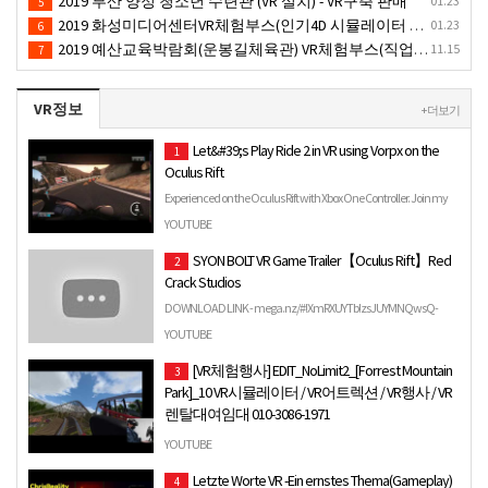
2019 부산 양정 청소년 수련관 (VR 설치) - VR구축 판매
01.23
5
2019 화성미디어센터VR체험부스(인기4D 시뮬레이터 체험)-VR렌탈대여 행사
01.23
6
2019 예산교육박람회(운봉길체육관) VR체험부스(직업진로체험 / 인기VR체험)-VR렌탈대여행사
11.15
7
VR정보
+ 더보기
Let&#39;s Play Ride 2 in VR using Vorpx on the
1
Oculus Rift
Experienced on the Oculus Rift with Xbox One Controller. Join my
curated game on Steam where I discuss playing non-nativ…
YOUTUBE
SYON BOLT VR Game Trailer【Oculus Rift】Red
2
Crack Studios
DOWNLOAD LINK - mega.nz/#!XmRXUYTb!zsJUYMNQwsQ-
vJaa6st4XoZcyjF9FE1udK5ruGDt0AM.
YOUTUBE
[VR체험행사] EDIT_NoLimit2_[Forrest Mountain
3
Park]_10 VR시뮬레이터 / VR어트렉션 / VR행사 / VR
렌탈대여임대 010-3086-1971
VR임팩트(www.vr-impact.com) 010-3086-1971.
YOUTUBE
Letzte Worte VR -Ein ernstes Thema(Gameplay)
4