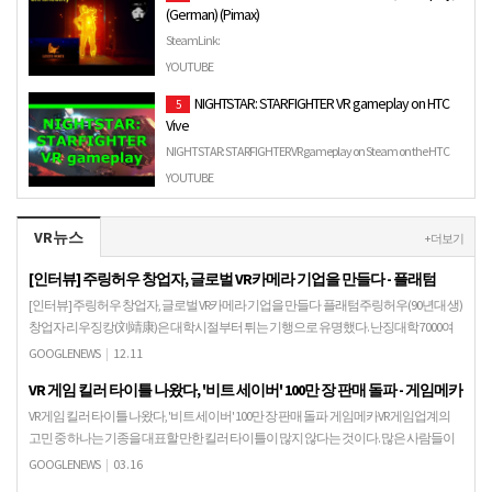
(German) (Pimax)
SteamLink:
https://store.steampowered.com/app/932800/Letzte_Worte_VR/
YOUTUBE
VRPACK Discord: https://discord.gg/X7GVHfk Twitter…
NIGHTSTAR: STARFIGHTER VR gameplay on HTC
5
Vive
NIGHTSTAR: STARFIGHTER VR gameplay on Steam on the HTC
Vive. Broadcasted live on Twitch -- Watch live at
YOUTUBE
https://www.twi…
VR뉴스
+ 더보기
[인터뷰] 주링허우 창업자, 글로벌 VR카메라 기업을 만들다 - 플래텀
[인터뷰] 주링허우 창업자, 글로벌 VR카메라 기업을 만들다 플래텀주링허우(90년대 생)
창업자 리우징캉(刘靖康)은 대학시절부터 튀는 기행으로 유명했다. 난징대학 7000여
명의 학생증 사진을 활용해 각 단과대학 …
GOOGLENEWS
|
12.11
VR 게임 킬러 타이틀 나왔다, '비트 세이버' 100만 장 판매 돌파 - 게임메카
VR 게임 킬러 타이틀 나왔다, '비트 세이버' 100만 장 판매 돌파 게임메카VR 게임업계의
고민 중 하나는 기종을 대표할 만한 킬러 타이틀이 많지 않다는 것이다. 많은 사람들이
즐기는 게임이 있어야 소비자들이 …
GOOGLENEWS
|
03.16