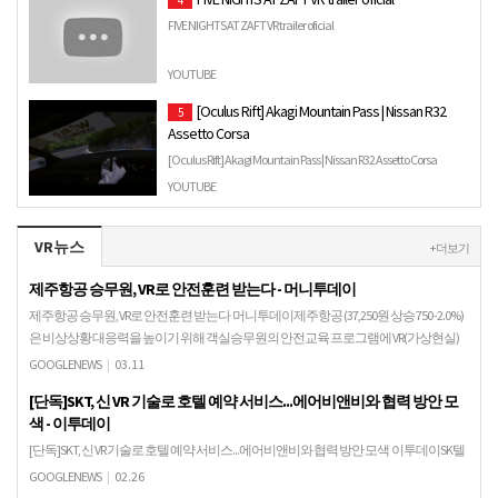
FIVE NIGHTS AT ZAFT VR trailer oficial
YOUTUBE
[Oculus Rift] Akagi Mountain Pass | Nissan R32
5
Assetto Corsa
[Oculus Rift] Akagi Mountain Pass | Nissan R32 Assetto Corsa
YOUTUBE
VR뉴스
+ 더보기
제주항공 승무원, VR로 안전훈련 받는다 - 머니투데이
제주항공 승무원, VR로 안전훈련 받는다 머니투데이제주항공 (37,250원 상승 750 -2.0%)
은 비상상황 대응력을 높이기 위해 객실승무원의 안전교육 프로그램에 VR(가상현실)
기기를 이용한 안전훈련을 도입했다…
GOOGLENEWS
|
03.11
[단독]SKT, 신 VR 기술로 호텔 예약 서비스...에어비앤비와 협력 방안 모
색 - 이투데이
[단독]SKT, 신 VR 기술로 호텔 예약 서비스...에어비앤비와 협력 방안 모색 이투데이SK텔
레콤이 5G 상용화와 함께 한 단계 진화한 가상현실(VR)ㆍ증강현실(AR) 기술을 올해 상
GOOGLENEWS
|
02.26
반기 중 도입한다. 얼마전 출…