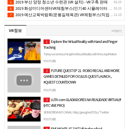
2019 부산 양정 청소년 수련관 (VR 설치) - VR구축 판매
01.23
5
2019 화성미디어센터VR체험부스(인기4D 시뮬레이터 체험)-VR렌탈대여 행사
01.23
6
2019 예산교육박람회(운봉길체육관) VR체험부스(직업진로체험 / 인기VR체험)-VR렌탈대여행사
11.15
7
VR정보
+ 더보기
Explore the Virtual Reality with Hand and Finger
1
Tracking
Today we are touching the Virtual Reality with the Leap Motion
and the Pimax 5K Plus VR Headset. The shortcuts demo let'…
YOUTUBE
FUTURE QUEST EP 21 : ROBO RECALL AND MORE
2
GAMES DETAILED FOR OCULUS QUEST LAUNCH ,
#QUEST COUNTDOWN
SO WE GOT A NEW #QUEST COUNTDOWN AND THEY ARE STILL
YOUTUBE
BUSTING OUR BALLS quest countdown link ...
LUTA com GLADIADORES NA REALIDADE VIRTUAL!!!
3
(HTC VIVE PRO)
SE INSCREVA NO CANAL: http://goo.gl/wrD35z ✓ Twitter:
http://www.twitter.com/lipaogamer ✓ Instagram:
YOUTUBE
http://instagram.co…
FIVE NIGHTS AT ZAFT VR trailer oficial
4