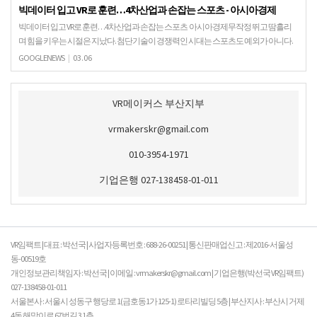
빅데이터 입고 VR로 훈련…4차산업과 손잡는 스포츠 - 아시아경제
빅데이터 입고 VR로 훈련…4차산업과 손잡는 스포츠 아시아경제무작정 뛰고 땀흘리
며 힘을 키우는 시절은 지났다. 첨단기술이 경쟁력인 시대는 스포츠도 예외가 아니다.
빅데이터와 증강현실(AR), 가상현실(VR) 등 4…
GOOGLENEWS
|
03.06
VR메이커스 부산지부
vrmakerskr@gmail.com
010-3954-1971
기업은행 027-138458-01-011
VR임팩트 | 대표 : 박선국 | 사업자등록번호 : 688-26-00251 | 통신판매업신고 : 제2016-서울성
동-00519호
개인정보관리책임자 : 박선국 | 이메일 : vrmakerskr@gmail.com | 기업은행(박선국 VR임팩트)
027-138458-01-011
서울본사 : 서울시 성동구 행당로 1(금호동1가 125-1) 로타리빌딩 5층 | 부산지사 : 부산시 거제
4동 해맞이로 67번길 3 1층