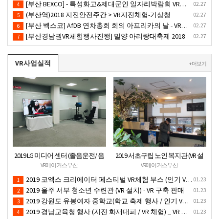
[부산 BEXCO] - 특성화고&제대군인 일자리박람회 VR체험부스운영(18.10.17)-VR행사
02.27
4
(부산역)2018 지진안전주간 > VR지진체험-기상청
02.27
5
[부산 벡스코] AfDB 연차총회 회의 아프리카의 날 - VR부스설치
02.27
6
[부산경남권VR체험행사진행] 밀양 아리랑대축제 2018
02.27
7
VR사업실적
+ 더보기
2019 LG 미디어 센터 (졸음운전/ 음
2019 서초구립 노인 복지관 (VR 설
주운전 체험 행사) VR 체험 - VR 렌탈
치) - VR 구축 판매
VR메이커스부산
VR메이커스부산
대여 행사
2019 코엑스 크리에이터 페스티벌 VR체험 부스 (인기 VR 체험) - VR렌탈대여 행사
01.23
1
2019 울주 서부 청소년 수련관 (VR 설치) - VR 구축 판매
01.23
2
2019 강원도 유봉여자 중학교(학교 축제 행사 / 인기 VR 컨텐츠 ) - VR렌탈대여 행사
01.23
3
2019 경남교육청 행사 (지진 화재대피 / VR 체험) _ VR 렌탈대여행사
01.23
4