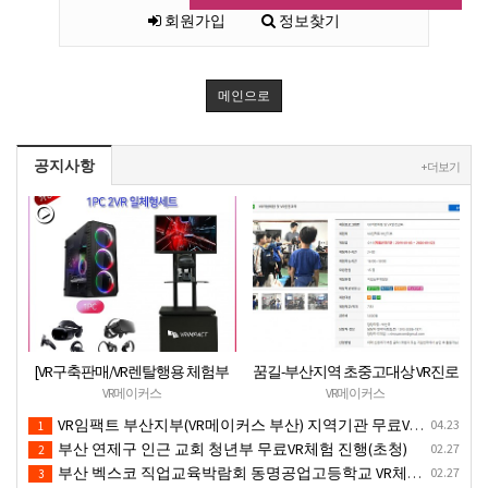
회원가입
정보찾기
메인으로
공지사항
+ 더보기
[VR구축판매/VR렌탈행용 체험부
꿈길-부산지역 초중고대상 VR진로
스][신제품](가성비최고) 1PC 2VR
직업체험 + VR안전교육 프로그램
VR메이커스
VR메이커스
일체형행사부스 세트(1부스-2인
운영공고
VR임팩트 부산지부(VR메이커스 부산) 지역기관 무료VR체험서비스 제공
04.23
1
따로 게임진행)
부산 연제구 인근 교회 청년부 무료VR체험 진행(초청)
02.27
2
부산 벡스코 직업교육박람회 동명공업고등학교 VR체험존
02.27
3